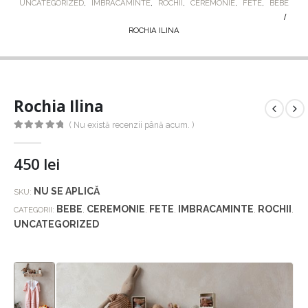
UNCATEGORIZED
,
IMBRACAMINTE
,
ROCHII
,
CEREMONIE
,
FETE
,
BEBE
ROCHIA ILINA
Rochia Ilina
( Nu există recenzii până acum. )
0
out of 5
450
lei
NU SE APLICĂ
SKU:
BEBE
CEREMONIE
FETE
IMBRACAMINTE
ROCHII
CATEGORII:
,
,
,
,
,
UNCATEGORIZED