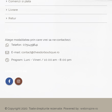
Comenzi si plata
Livrare
Retur
CONTACT
Alege modalitatea prin care vrei sa ne contactezi.
Telefon:
0751439841
E-mail:
contact@theodorboutique.ro
Program:
Luni - Vineri / 10.00 am - 8.00 pm
URMARESTE-NE
© Copyright 2020. Toate drepturile rezervate. Powered by:
webinspire.ro