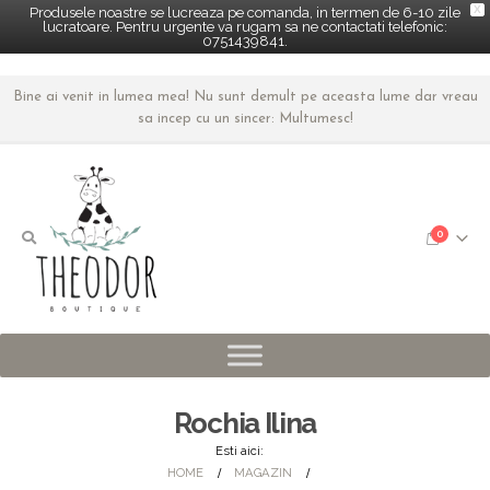
X
Produsele noastre se lucreaza pe comanda, in termen de 6-10 zile
lucratoare. Pentru urgente va rugam sa ne contactati telefonic:
0751439841.
Bine ai venit in lumea mea! Nu sunt demult pe aceasta lume dar vreau
sa incep cu un sincer: Multumesc!
0
Rochia Ilina
Esti aici:
HOME
MAGAZIN