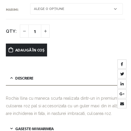
MARIMI
ADAUGĂ ÎN COȘ
DESCRIERE
Rochia Ilina cu maneca scurta realizata dintr-un in premium
culoarea roz pal si accesorizata cu un guler maxi din in alb,
are inchiderea in fata, in nasturei imbracati, culoarea roz.
GASESTE-MI MARIMEA