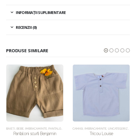
INFORMAȚII SUPLIMENTARE
RECENZII (0)
PRODUSE SIMILARE
,
IMBRACAMINTE
BĂIEȚI
,
BEBE
,
IMBRACAMINTE
,
SALOPETE
,
SETURI
,
PANTALONI
,
UNCATEGORIZED
,
UNCATEGORIZED
CAMASI
,
IMBRACAMINTE
,
UNCATEGORIZED
Pantaloni scurti Benjamin
Tricou Louise