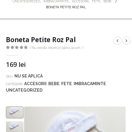
UNCATEGORIZED
,
IMBRACAMINTE
,
ACCESORII
,
FETE
,
BEBE
BONETA PETITE ROZ PAL
Boneta Petite Roz Pal
( Nu există recenzii până acum. )
0
out of 5
169
lei
NU SE APLICĂ
SKU:
ACCESORII
BEBE
FETE
IMBRACAMINTE
CATEGORII:
,
,
,
,
UNCATEGORIZED