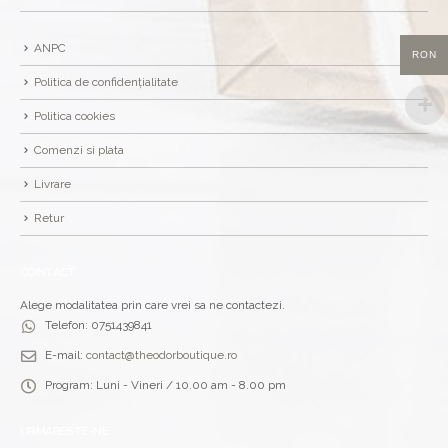
ANPC
RON
Politica de confidențialitate
Politica cookies
Comenzi si plata
Livrare
Retur
CONTACT
Alege modalitatea prin care vrei sa ne contactezi.
Telefon:
0751439841
E-mail:
contact@theodorboutique.ro
Program:
Luni - Vineri / 10.00 am - 8.00 pm
URMARESTE-NE