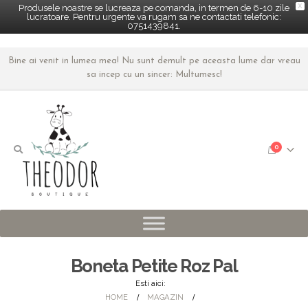
X
Produsele noastre se lucreaza pe comanda, in termen de 6-10 zile
lucratoare. Pentru urgente va rugam sa ne contactati telefonic:
0751439841.
Bine ai venit in lumea mea! Nu sunt demult pe aceasta lume dar vreau
sa incep cu un sincer: Multumesc!
0
Boneta Petite Roz Pal
Esti aici:
HOME
MAGAZIN