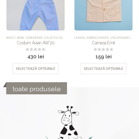
,
IMBRACAMINTE
CAMASI
,
IMBRACAMINTE
,
SALOPETE
,
UNCATEGORIZED
,
SETURI
,
UNCATEGORIZED
ACCESORII
,
IMBRACAMINTE
,
UNCATEGORIZED
Camasa Emil
Boneta Charline
0
out of 5
0
out of 5
159
lei
119
lei
SELECTEAZĂ OPȚIUNILE
SELECTEAZĂ OPȚIUNILE
toate produsele