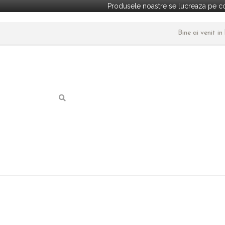
Produsele noastre se lucreaza pe co
Bine ai venit i