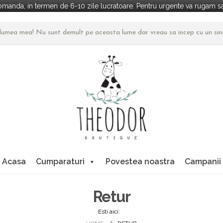
manda, in termen de 6-10 zile lucratoare. Pentru urgente va rugam sa 
n lumea mea! Nu sunt demult pe aceasta lume dar vreau sa incep cu un si
Acasa
Cumparaturi
Povestea noastra
Campanii
Retur
Esti aici: