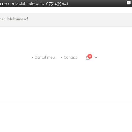
X
ne contactati telefonic: 0751439841.
ncer: Multumesc!
0
Contul meu
Contact