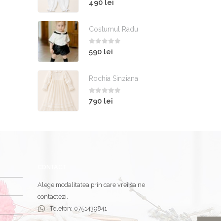
490
lei
Costumul Radu
0
out of 5
590
lei
Rochia Sinziana
0
out of 5
790
lei
CONTACT
Alege modalitatea prin care vrei sa ne
contactezi.
Telefon:
0751439841