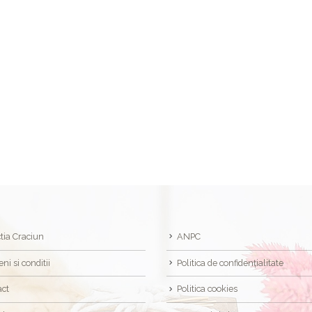
tia Craciun
ANPC
ni si conditii
Politica de confidențialitate
act
Politica cookies