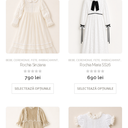
BEBE
,
CEREMONIE
,
FETE
,
IMBRACAMINTE
,
ROCHII
BEBE
,
UNCATEGORIZED
,
CEREMONIE
,
FETE
,
IMBRACAMINTE
,
ROC
Rochia Sinziana
Rochia Maria SS’26
0
out of 5
0
out of 5
790
lei
690
lei
SELECTEAZĂ OPȚIUNILE
SELECTEAZĂ OPȚIUNILE