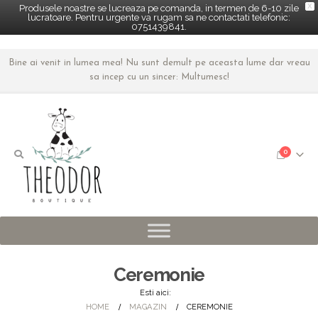
X
Produsele noastre se lucreaza pe comanda, in termen de 6-10 zile
lucratoare. Pentru urgente va rugam sa ne contactati telefonic:
0751439841.
Bine ai venit in lumea mea! Nu sunt demult pe aceasta lume dar vreau
sa incep cu un sincer: Multumesc!
0
Ceremonie
Esti aici:
HOME
MAGAZIN
CEREMONIE