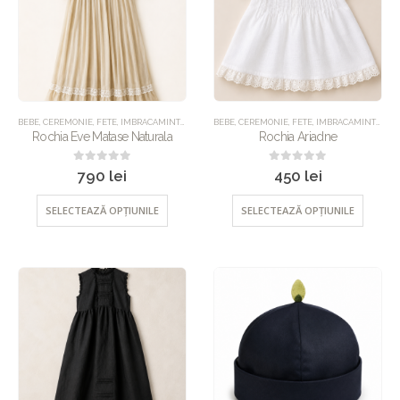
BEBE
,
CEREMONIE
,
FETE
,
IMBRACAMINTE
,
ROCHII
BEBE
,
UNCATEGORIZED
,
CEREMONIE
,
FETE
,
IMBRACAMINTE
,
ROC
Rochia Eve Matase Naturala
Rochia Ariadne
0
out of 5
0
out of 5
790
lei
450
lei
SELECTEAZĂ OPȚIUNILE
SELECTEAZĂ OPȚIUNILE