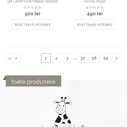
Set Ceremonie Matase Naturala
Rochia Angel
0
out of 5
0
out of 5
500
lei
490
lei
SELECTEAZĂ OPȚIUNILE
SELECTEAZĂ OPȚIUNILE
…
1
2
3
37
38
39
toate produsele