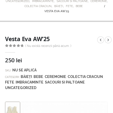
UNCATEGORIZED
,
IMBRACAMINTE
,
SACOURI SI PALTOANE
,
CEREMONIE
,
COLECTIA CRACIUN
,
BĂIEȚI
,
FETE
,
BEBE
VESTA EVA AW’25
Vesta Eva AW’25
( Nu există recenzii până acum. )
0
out of 5
250
lei
NU SE APLICĂ
SKU:
BĂIEȚI
BEBE
CEREMONIE
COLECTIA CRACIUN
CATEGORII:
,
,
,
,
FETE
IMBRACAMINTE
SACOURI SI PALTOANE
,
,
,
UNCATEGORIZED