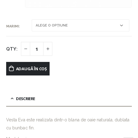
MARIMI
ADAUGĂ ÎN COȘ
DESCRIERE
Vesta Eva este realizata dintr-o blana de oaie naturala, dublata
cu bunbac fin.