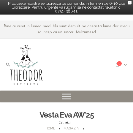
X
Produsele noastre se lucreaza pe comanda, in termen de 6-10 zile
lucratoare. Pentru urgente va rugam sa ne contactati telefonic:
0751439841.
Bine ai venit in lumea mea! Nu sunt demult pe aceasta lume dar vreau
sa incep cu un sincer: Multumesc!
0
Vesta Eva AW’25
Esti aici:
HOME
MAGAZIN