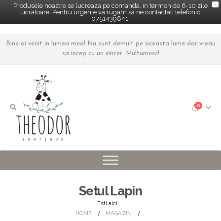
X
Produsele noastre se lucreaza pe comanda, in termen de 6-10 zile
lucratoare. Pentru urgente va rugam sa ne contactati telefonic:
0751439841.
Bine ai venit in lumea mea! Nu sunt demult pe aceasta lume dar vreau
sa incep cu un sincer: Multumesc!
0
Setul Lapin
Esti aici:
HOME
MAGAZIN