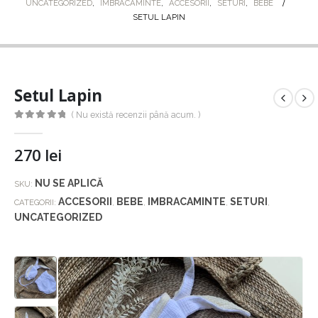
UNCATEGORIZED
,
IMBRACAMINTE
,
ACCESORII
,
SETURI
,
BEBE
SETUL LAPIN
Setul Lapin
( Nu există recenzii până acum. )
0
out of 5
270
lei
NU SE APLICĂ
SKU:
ACCESORII
BEBE
IMBRACAMINTE
SETURI
CATEGORII:
,
,
,
,
UNCATEGORIZED