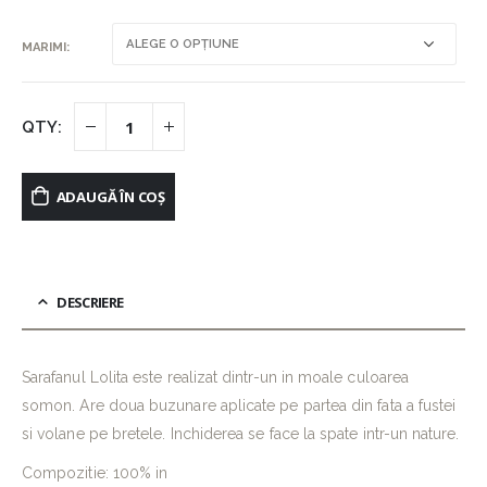
MARIMI
ADAUGĂ ÎN COȘ
DESCRIERE
Sarafanul Lolita este realizat dintr-un in moale culoarea
somon. Are doua buzunare aplicate pe partea din fata a fustei
si volane pe bretele. Inchiderea se face la spate intr-un nature.
Compozitie: 100% in