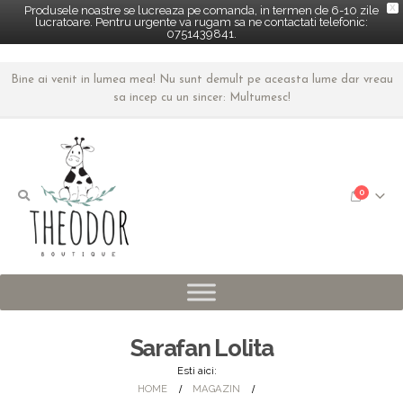
X
Produsele noastre se lucreaza pe comanda, in termen de 6-10 zile
lucratoare. Pentru urgente va rugam sa ne contactati telefonic:
0751439841.
Bine ai venit in lumea mea! Nu sunt demult pe aceasta lume dar vreau
sa incep cu un sincer: Multumesc!
0
Sarafan Lolita
Esti aici:
HOME
MAGAZIN