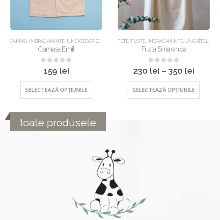
IMBRACAMINTE
CAMASI
,
IMBRACAMINTE
,
SALOPETE
,
UNCATEGORIZED
,
UNCATEGORIZED
FETE
,
FUSTE
,
IMBRACAMINTE
,
UNCATEGORIZED
Camasa Emil
Fusta Smaranda
0
out of 5
0
out of 5
159
lei
230
lei
–
350
lei
SELECTEAZĂ OPȚIUNILE
SELECTEAZĂ OPȚIUNILE
toate produsele