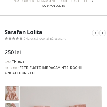
UNCATEGORIZED
,
IMBRACAMINTE
,
ROCHII
,
FUSTE
,
FETE
SARAFAN LOLITA
Sarafan Lolita
( Nu există recenzii până acum. )
0
out of 5
250
lei
TH-013
SKU:
FETE
FUSTE
IMBRACAMINTE
ROCHII
CATEGORII:
,
,
,
,
UNCATEGORIZED