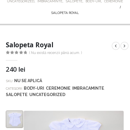
UNCATEGORIZED
,
IMBRACAMINTE
,
SALOPETE
,
BODY-URI
,
CEREMONIE
SALOPETA ROYAL
Salopeta Royal
( Nu există recenzii până acum. )
0
out of 5
240
lei
NU SE APLICĂ
SKU:
BODY-URI
CEREMONIE
IMBRACAMINTE
CATEGORII:
,
,
,
SALOPETE
UNCATEGORIZED
,