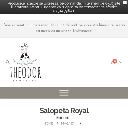
X
Produsele noastre se lucreaza pe comanda, in termen de 6-10 zile
lucratoare. Pentru urgente va rugam sa ne contactati telefonic:
0751439841.
Bine ai venit in lumea mea! Nu sunt demult pe aceasta lume dar vreau
sa incep cu un sincer: Multumesc!
0
Salopeta Royal
Esti aici:
HOME
MAGAZIN