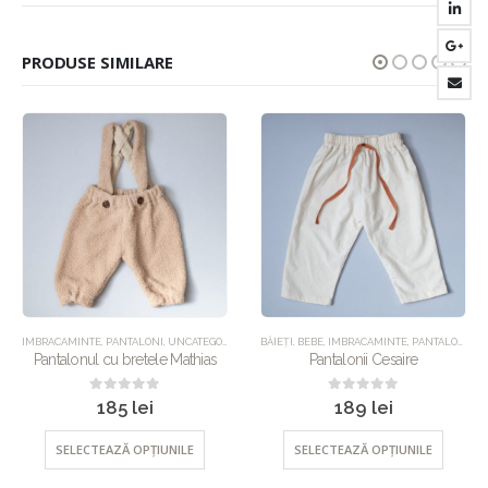
PRODUSE SIMILARE
UNCATEGORIZED
IMBRACAMINTE
,
PANTALONI
,
UNCATEGORIZED
BĂIEȚI
,
BEBE
,
IMBRACAMINTE
,
PANTALONI
,
UN
Pantalonul cu bretele Mathias
Pantalonii Cesaire
0
out of 5
0
out of 5
185
lei
189
lei
SELECTEAZĂ OPȚIUNILE
SELECTEAZĂ OPȚIUNILE