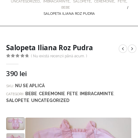
UNCATEGORIZED
,
IMBRACAMINTE
,
SALOPETE
,
CEREMONIE
,
FETE
,
BEBE
SALOPETA ILIANA ROZ PUDRA
Salopeta Iliana Roz Pudra
( Nu există recenzii până acum. )
0
out of 5
390
lei
NU SE APLICĂ
SKU:
BEBE
CEREMONIE
FETE
IMBRACAMINTE
CATEGORII:
,
,
,
,
SALOPETE
UNCATEGORIZED
,