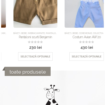
BĂIEȚI
,
BEBE
,
IMBRACAMINTE
,
PANTALONI
,
UNCATEGORIZED
BĂIEȚI
,
BEBE
,
CEREMONIE
,
COLECTIA CRACIUN
Pantaloni scurti Benjamin
Costum Avian AW’20
0
out of 5
0
out of 5
230
lei
430
lei
SELECTEAZĂ OPȚIUNILE
SELECTEAZĂ OPȚIUNILE
toate produsele