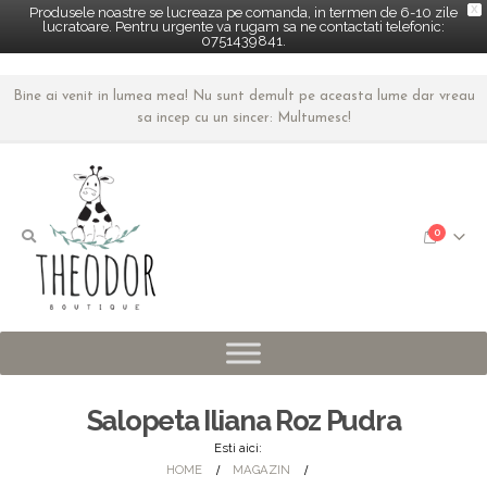
X
Produsele noastre se lucreaza pe comanda, in termen de 6-10 zile
lucratoare. Pentru urgente va rugam sa ne contactati telefonic:
0751439841.
Bine ai venit in lumea mea! Nu sunt demult pe aceasta lume dar vreau
sa incep cu un sincer: Multumesc!
0
Salopeta Iliana Roz Pudra
Esti aici:
HOME
MAGAZIN