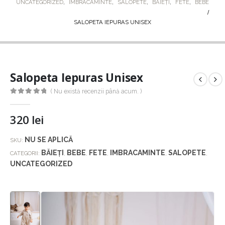
UNCATEGORIZED
,
IMBRACAMINTE
,
SALOPETE
,
BĂIEȚI
,
FETE
,
BEBE
SALOPETA IEPURAS UNISEX
Salopeta Iepuras Unisex
( Nu există recenzii până acum. )
0
out of 5
320
lei
NU SE APLICĂ
SKU:
BĂIEȚI
BEBE
FETE
IMBRACAMINTE
SALOPETE
CATEGORII:
,
,
,
,
,
UNCATEGORIZED