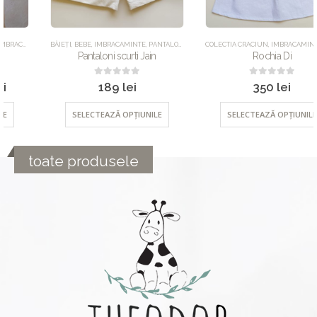
BĂIEȚI
,
BEBE
,
IMBRACAMINTE
,
PANTALONI
,
UNCATEGORIZED
COLECTIA CRACIUN
,
IMBRACAMINTE
,
ROCHII
,
Pantaloni scurti Jain
Rochia Di
0
out of 5
0
out of 5
189
lei
350
lei
SELECTEAZĂ OPȚIUNILE
SELECTEAZĂ OPȚIUNILE
toate produsele