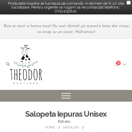
X
Produsele noastre se lucreaza pe comanda, in termen de 6-10 zile
lucratoare. Pentru urgente va rugam sa ne contactati telefonic:
0751439841.
Bine ai venit in lumea mea! Nu sunt demult pe aceasta lume dar vreau
sa incep cu un sincer: Multumesc!
0
Salopeta Iepuras Unisex
Esti aici:
HOME
MAGAZIN