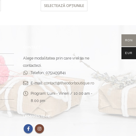
SELECTEAZĂ OPȚIUNILE
SEL
RON
CONTACT
EUR
Alege modalitatea prin care vrei sa ne
contactezi.
Telefon:
0751439841
E-mail:
contact@theodorboutique.ro
Program:
Luni - Vineri / 10.00 am -
8.00 pm
URMARESTE-NE