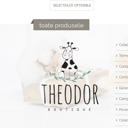
NILE
SELECTEAZĂ OPȚIUNILE
toate produsele
Colec
Terme
Cont
Cont
Gase
Camp
Poves
Colec