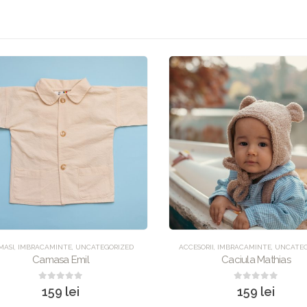
ASI
,
IMBRACAMINTE
,
UNCATEGORIZED
ACCESORII
,
IMBRACAMINTE
,
UNCATEGO
Camasa Emil
Caciula Mathias
0
out of 5
0
out of 5
159
lei
159
lei