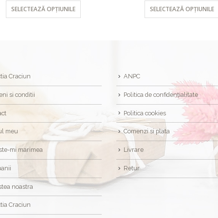
SELECTEAZĂ OPȚIUNILE
SELECTEAZĂ OPȚIUNILE
tia Craciun
ANPC
ni si conditii
Politica de confidențialitate
act
Politica cookies
ul meu
Comenzi si plata
ste-mi marimea
Livrare
anii
Retur
tea noastra
tia Craciun