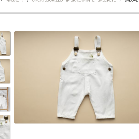
MAGAZIN
UNCATEGORIZED
,
IMBRACAMINTE
,
SALOPETE
SALOPE