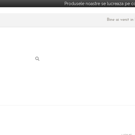
Produsele noastre se lucreaza pe co
Bine ai venit i