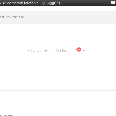
X
ne contactati telefonic: 0751439841.
ncer: Multumesc!
0
Contul meu
Contact