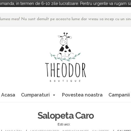
manda, in termen de 6-10 zile lucratoare. Pentru urgente va rugam sa 
n lumea mea! Nu sunt demult pe aceasta lume dar vreau sa incep cu un si
Acasa
Cumparaturi
Povestea noastra
Campanii
Salopeta Caro
Esti aici: