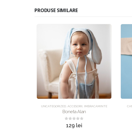
PRODUSE SIMILARE
LOPETE
,
UNCATEGORIZED
UNCATEGORIZED
,
ACCESORII
,
IMBRACAMINTE
CAM
go
Boneta Alan
0
out of 5
129
lei