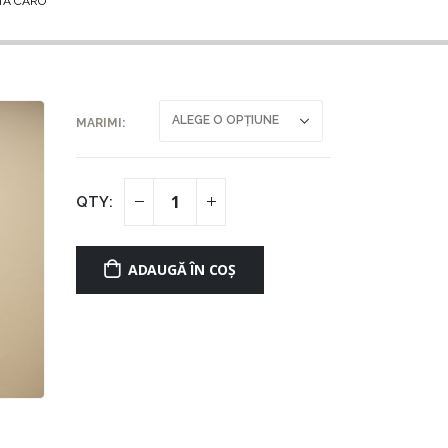
TA CARO
MARIMI
ADAUGĂ ÎN COȘ