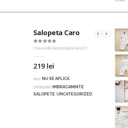
HOME
Salopeta Caro
0
out of 5
( Nu există recenzii până acum. )
219
lei
NU SE APLICĂ
SKU:
IMBRACAMINTE
CATEGORII:
,
SALOPETE
UNCATEGORIZED
,