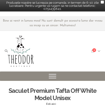
X
Produsele noastre se lucreaza pe comanda, in termen de 6-10 zile
lucratoare. Pentru urgente va rugam sa ne contactati telefonic:
0751439841.
Bine ai venit in lumea mea! Nu sunt demult pe aceasta lume dar vreau
sa incep cu un sincer: Multumesc!
0
Saculet Premium Tafta Off White
Model Unisex
Esti aici: