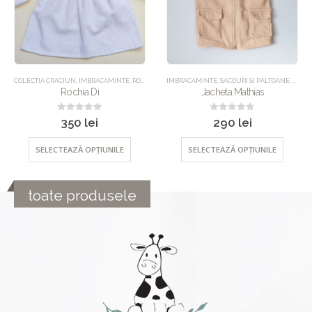
,
UNCATEGORIZED
IMBRACAMINTE
,
SACOURI SI PALTOANE
,
UNCATEGORIZED
CEREMONIE
,
IMBRACAMINTE
,
ROCHII
,
UNCATEGORIZED
Jacheta Mathias
Rochia Millie
0
out of 5
0
out of 5
290
lei
280
lei
SELECTEAZĂ OPȚIUNILE
SELECTEAZĂ OPȚIUNILE
toate produsele