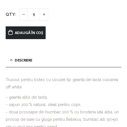
ADAUGĂ ÎN COȘ
DESCRIERE
Trusoul pentru botez cu săculeț tip geanta din tasta culoarea
off white:
~ geanta albă din tasta,
~ sapun 100 % natural, ideal pentru copii,
~ doua prosoape din bumbac 100 % cu broderia lata alba, un
prosop de baie cu gluga pentru Bebeluș, bumbac alb 90×90
cm și unul mic pentru preot