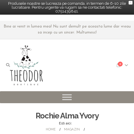
X
Produsele noastre se lucreaza pe comanda, in termen de 6-10 zile
lucratoare. Pentru urgente va rugam sa ne contactati telefonic:
0751439841.
Bine ai venit in lumea mea! Nu sunt demult pe aceasta lume dar vreau
sa incep cu un sincer: Multumesc!
0
Rochie Alma Yvory
Esti aici:
HOME
MAGAZIN