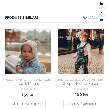
PRODUSE SIMILARE
ACCESORII
,
IMBRACAMINTE
,
UNCATEGORIZED
BĂIEȚI
,
BEBE
,
COLECTIA CRACIUN
,
IMBRACAMINTE
Caciula Mathias
Salopeta Nicholas Carouri
0
out of 5
0
out of 5
159
lei
360
lei
SELECTEAZĂ OPȚIUNILE
SELECTEAZĂ OPȚIUNILE