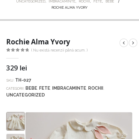
UNCATEGORIZED
,
IMBRACAMINTE
,
ROCHII
,
FETE
,
BEBE
ROCHIE ALMA YVORY
Rochie Alma Yvory
( Nu există recenzii până acum. )
0
out of 5
329
lei
TH-027
SKU:
BEBE
FETE
IMBRACAMINTE
ROCHII
CATEGORII:
,
,
,
,
UNCATEGORIZED