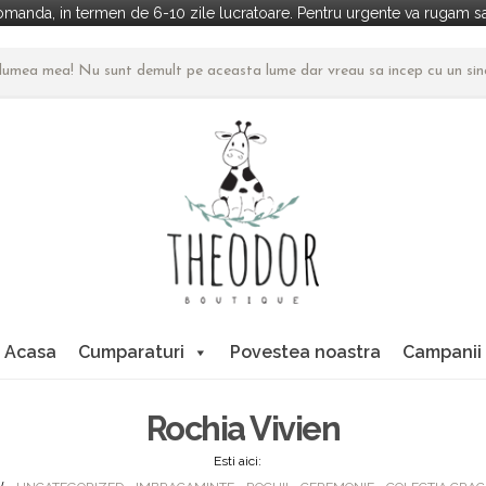
manda, in termen de 6-10 zile lucratoare. Pentru urgente va rugam sa 
n lumea mea! Nu sunt demult pe aceasta lume dar vreau sa incep cu un si
Acasa
Cumparaturi
Povestea noastra
Campanii
Rochia Vivien
Esti aici: