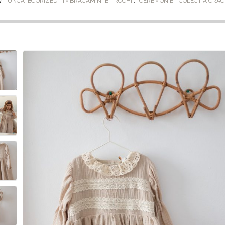
UNCATEGORIZED
,
IMBRACAMINTE
,
ROCHII
,
CEREMONIE
,
COLECTIA CRAC