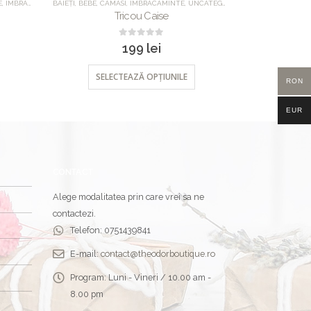
E
,
IMBRACAMINTE
BĂIEȚI
,
UNCATEGORIZED
,
BEBE
,
CAMASI
,
IMBRACAMINTE
,
UNCATEGORIZED
BĂIEȚI
,
BEBE
,
IM
Tricou Caise
Pa
0
out of 5
199
lei
SELECTEAZĂ OPȚIUNILE
SEL
RON
EUR
CONTACT
Alege modalitatea prin care vrei sa ne
contactezi.
Telefon:
0751439841
E-mail:
contact@theodorboutique.ro
Program:
Luni - Vineri / 10.00 am -
8.00 pm