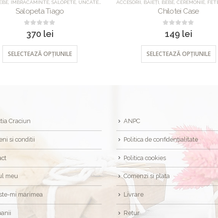
EBE
UNCATEGORIZED
,
IMBRACAMINTE
,
SALOPETE
,
UNCATEGORIZED
ACCESORII
,
BĂIEȚI
,
BEBE
,
CEREMONIE
,
FET
Salopeta Tiago
Chilotei Case
0
out of 5
0
out of 5
370
lei
149
lei
SELECTEAZĂ OPȚIUNILE
SELECTEAZĂ OPȚIUNILE
tia Craciun
ANPC
ni si conditii
Politica de confidențialitate
act
Politica cookies
ul meu
Comenzi si plata
ste-mi marimea
Livrare
anii
Retur