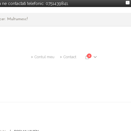
X
ne contactati telefonic: 0751439841.
ncer: Multumesc!
0
Contul meu
Contact