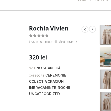
HOME
MAGAZIN
Rochia Vivien
0
out of 5
( Nu există recenzii până acum. )
320
lei
NU SE APLICĂ
SKU:
CEREMONIE
CATEGORII:
,
COLECTIA CRACIUN
,
IMBRACAMINTE
ROCHII
,
,
UNCATEGORIZED