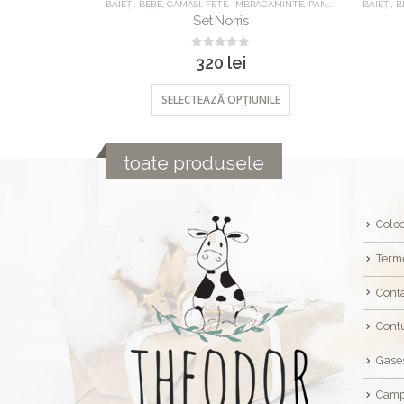
ATEGORIZED
BĂIEȚI
,
BEBE
,
CAMASI
,
FETE
,
IMBRACAMINTE
,
PANTALONI
,
BĂIEȚI
SETURI
,
B
,
or
Set Norris
0
out of 5
320
lei
NILE
SELECTEAZĂ OPȚIUNILE
toate produsele
Colec
Terme
Cont
Cont
Gase
Camp