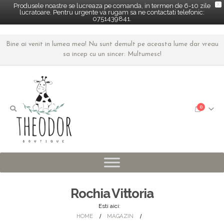
X
Produsele noastre se lucreaza pe comanda, in termen de 6-10 zile
lucratoare. Pentru urgente va rugam sa ne contactati telefonic:
0751439841.
Bine ai venit in lumea mea! Nu sunt demult pe aceasta lume dar vreau
sa incep cu un sincer: Multumesc!
0
Rochia Vittoria
Esti aici:
HOME
MAGAZIN