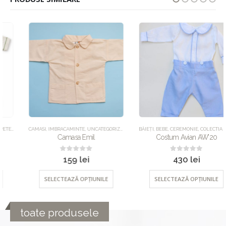
NCATEGORIZED
CAMASI
,
IMBRACAMINTE
,
UNCATEGORIZED
BĂIEȚI
,
BEBE
,
CEREMONIE
,
COLECTIA CRACIUN
Camasa Emil
Costum Avian AW’20
0
out of 5
0
out of 5
159
lei
430
lei
SELECTEAZĂ OPȚIUNILE
SELECTEAZĂ OPȚIUNILE
toate produsele