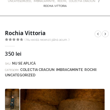
UNCATEGORIZED
,
IMBRACAMINTE
,
ROCHII
,
COLECTIA CRACIUN
ROCHIA VITTORIA
Rochia Vittoria
( Nu există recenzii până acum. )
0
out of 5
350
lei
NU SE APLICĂ
SKU:
COLECTIA CRACIUN
IMBRACAMINTE
ROCHII
CATEGORII:
,
,
,
UNCATEGORIZED