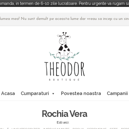
manda, in termen de 6-10 zile lucratoare. Pentru urgente va rugam sa 
n lumea mea! Nu sunt demult pe aceasta lume dar vreau sa incep cu un si
Acasa
Cumparaturi
Povestea noastra
Campanii
Rochia Vera
Esti aici: