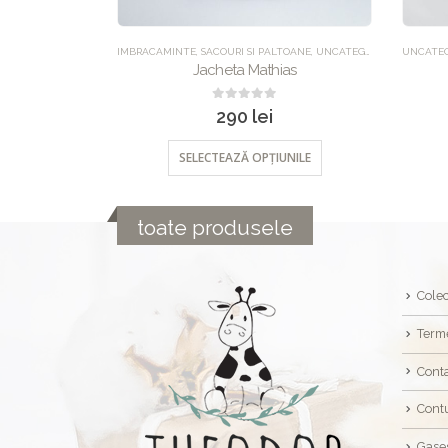
LOPETE
,
UNCATEGORIZED
IMBRACAMINTE
,
SACOURI SI PALTOANE
,
UNCATEGORIZED
UNCATEG
go
Jacheta Mathias
0
out of 5
290
lei
NILE
SELECTEAZĂ OPȚIUNILE
toate produsele
Colec
Terme
Cont
Cont
Gase