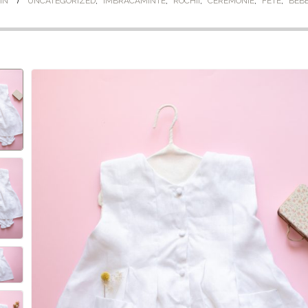
IN
UNCATEGORIZED
,
IMBRACAMINTE
,
ROCHII
,
CEREMONIE
,
FETE
,
BEB