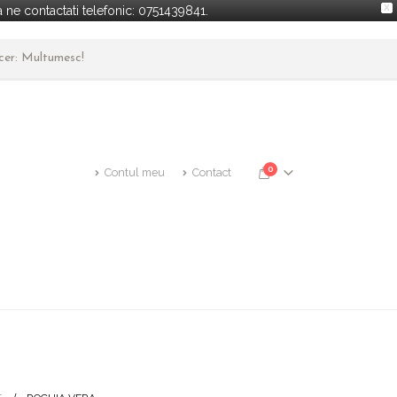
X
ne contactati telefonic: 0751439841.
ncer: Multumesc!
0
Contul meu
Contact