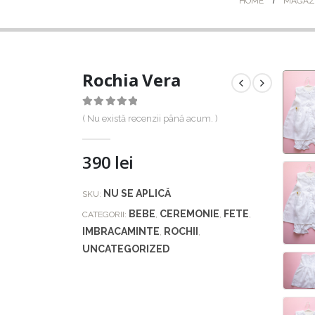
HOME
MAGAZ
Rochia Vera
0
out of 5
( Nu există recenzii până acum. )
390
lei
NU SE APLICĂ
SKU:
BEBE
CEREMONIE
FETE
CATEGORII:
,
,
,
IMBRACAMINTE
ROCHII
,
,
UNCATEGORIZED