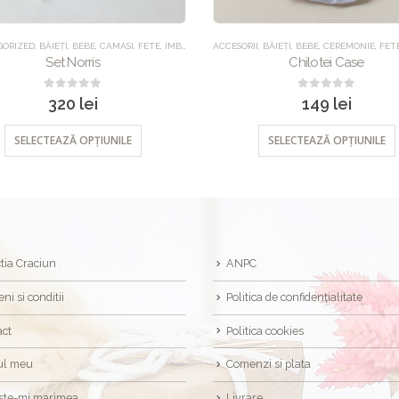
ORIZED
,
BĂIEȚI
,
BEBE
,
CAMASI
,
FETE
,
IMBRACAMINTE
ACCESORII
,
PANTALONI
,
BĂIEȚI
,
,
SETURI
BEBE
,
CEREMONIE
,
FET
Set Norris
Chilotei Case
0
out of 5
0
out of 5
320
lei
149
lei
SELECTEAZĂ OPȚIUNILE
SELECTEAZĂ OPȚIUNILE
tia Craciun
ANPC
ni si conditii
Politica de confidențialitate
act
Politica cookies
ul meu
Comenzi si plata
ste-mi marimea
Livrare