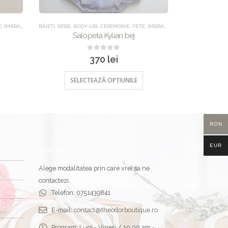
E
,
IMBRACAMINTE
BĂIEȚI
,
UNCATEGORIZED
,
BEBE
,
BODY-URI
,
CEREMONIE
,
FETE
,
IMBRACAMINTE
BĂIEȚI
,
SALOPETE
,
BEBE
,
,
UN
IM
Salopeta Kylian bej
Pan
0
out of 5
370
lei
SELECTEAZĂ OPȚIUNILE
SEL
RON
EUR
CONTACT
Alege modalitatea prin care vrei sa ne
contactezi.
Telefon:
0751439841
E-mail:
contact@theodorboutique.ro
Program:
Luni - Vineri / 10.00 am -