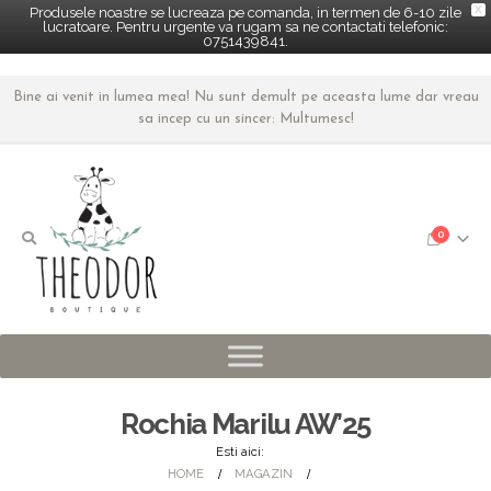
X
Produsele noastre se lucreaza pe comanda, in termen de 6-10 zile
lucratoare. Pentru urgente va rugam sa ne contactati telefonic:
0751439841.
Bine ai venit in lumea mea! Nu sunt demult pe aceasta lume dar vreau
sa incep cu un sincer: Multumesc!
0
Rochia Marilu AW’25
Esti aici:
HOME
MAGAZIN