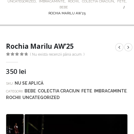
UNCATEGORIZED
,
IMBRACAMINTE
,
ROCHII
,
COLECTIA CRACIUN
,
FETE
,
BEBE
ROCHIA MARILU AW’25
Rochia Marilu AW’25
( Nu există recenzii până acum. )
0
out of 5
350
lei
NU SE APLICĂ
SKU:
BEBE
COLECTIA CRACIUN
FETE
IMBRACAMINTE
CATEGORII:
,
,
,
,
ROCHII
UNCATEGORIZED
,