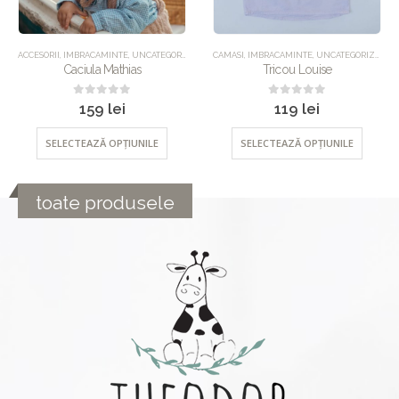
UNCATEGORIZED
ACCESORII
,
IMBRACAMINTE
,
UNCATEGORIZED
CAMASI
,
IMBRACAMINTE
,
UNCATEGORIZED
Caciula Mathias
Tricou Louise
0
out of 5
0
out of 5
159
lei
119
lei
SELECTEAZĂ OPȚIUNILE
SELECTEAZĂ OPȚIUNILE
toate produsele