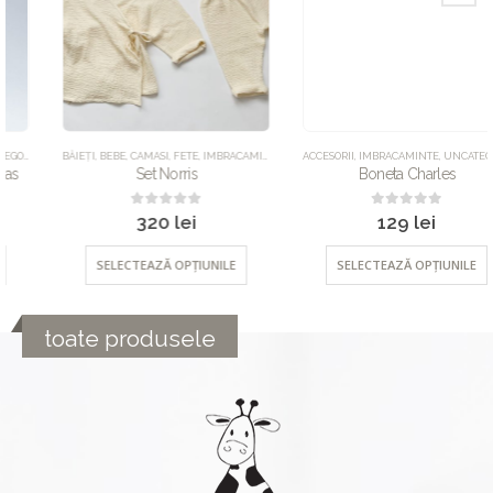
BĂIEȚI
,
BEBE
,
CAMASI
,
FETE
,
IMBRACAMINTE
,
PANTALONI
ACCESORII
,
SETURI
,
IMBRACAMINTE
,
UNCATEGORIZED
,
UNCATEGORIZED
Set Norris
Boneta Charles
0
out of 5
0
out of 5
320
lei
129
lei
SELECTEAZĂ OPȚIUNILE
SELECTEAZĂ OPȚIUNILE
toate produsele