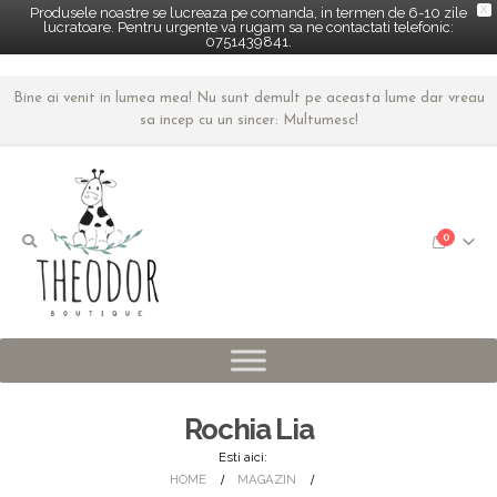
X
Produsele noastre se lucreaza pe comanda, in termen de 6-10 zile
lucratoare. Pentru urgente va rugam sa ne contactati telefonic:
0751439841.
Bine ai venit in lumea mea! Nu sunt demult pe aceasta lume dar vreau
sa incep cu un sincer: Multumesc!
0
Rochia Lia
Esti aici:
HOME
MAGAZIN