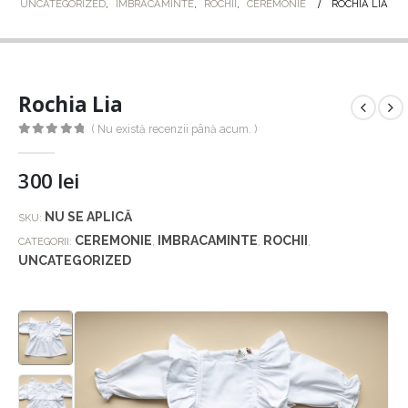
UNCATEGORIZED
,
IMBRACAMINTE
,
ROCHII
,
CEREMONIE
ROCHIA LIA
Rochia Lia
( Nu există recenzii până acum. )
0
out of 5
300
lei
NU SE APLICĂ
SKU:
CEREMONIE
IMBRACAMINTE
ROCHII
CATEGORII:
,
,
,
UNCATEGORIZED