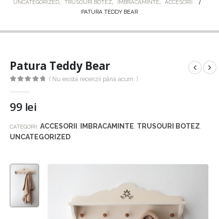
UNCATEGORIZED
,
TRUSOURI BOTEZ
,
IMBRACAMINTE
,
ACCESORII
PATURA TEDDY BEAR
Patura Teddy Bear
( Nu există recenzii până acum. )
0
out of 5
99
lei
ACCESORII
IMBRACAMINTE
TRUSOURI BOTEZ
CATEGORII:
,
,
,
UNCATEGORIZED