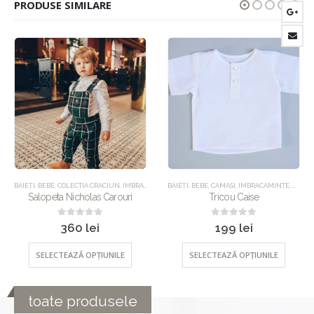
PRODUSE SIMILARE
BĂIEȚI
,
SALOPETE
,
BEBE
,
,
CAMASI
UNCATEGORIZED
,
IMBRACAMINTE
,
UNCATEGORIZED
BĂIEȚI
,
BEBE
,
CEREMONIE
,
COLECTIA CRACIUN
Tricou Caise
Costum Avian AW’20
0
out of 5
0
out of 5
199
lei
430
lei
SELECTEAZĂ OPȚIUNILE
SELECTEAZĂ OPȚIUNILE
toate produsele