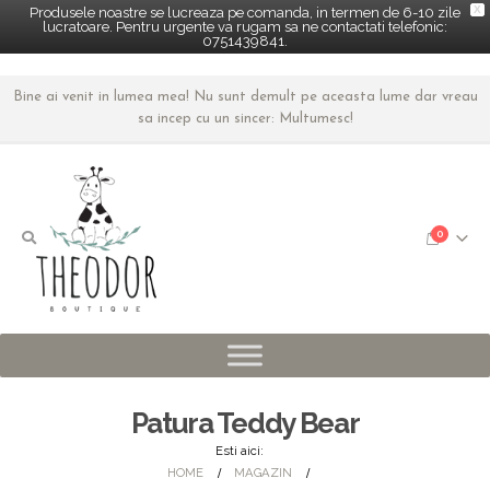
X
Produsele noastre se lucreaza pe comanda, in termen de 6-10 zile
lucratoare. Pentru urgente va rugam sa ne contactati telefonic:
0751439841.
Bine ai venit in lumea mea! Nu sunt demult pe aceasta lume dar vreau
sa incep cu un sincer: Multumesc!
0
Patura Teddy Bear
Esti aici:
HOME
MAGAZIN