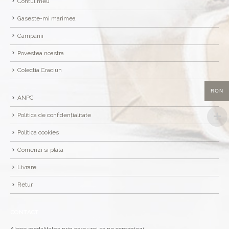
Contul meu
Gaseste-mi marimea
Campanii
Povestea noastra
Colectia Craciun
RON
ANPC
Politica de confidențialitate
Politica cookies
Comenzi si plata
Livrare
Retur
CONTACT
Alege modalitatea prin care vrei sa ne contactezi.