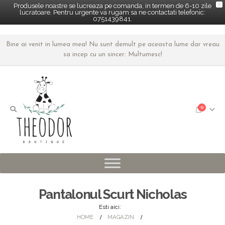
X
Produsele noastre se lucreaza pe comanda, in termen de 6-10 zile
lucratoare. Pentru urgente va rugam sa ne contactati telefonic:
0751439841.
Bine ai venit in lumea mea! Nu sunt demult pe aceasta lume dar vreau
sa incep cu un sincer: Multumesc!
0
Pantalonul Scurt Nicholas
Esti aici:
HOME
MAGAZIN