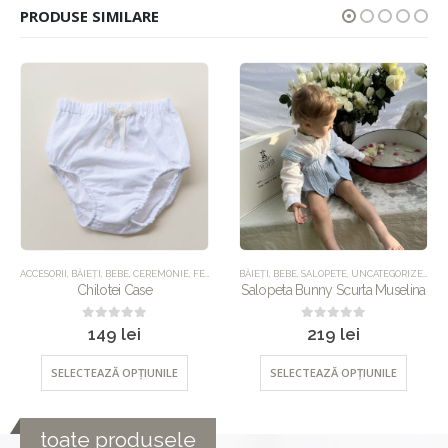
PRODUSE SIMILARE
ACCESORII
,
UNCATEGORIZED
,
BĂIEȚI
,
BEBE
,
CEREMONIE
,
FETE
,
IMBRACAMINTE
BĂIEȚI
,
BEBE
,
UNCATEGORIZED
,
SALOPETE
,
UNCATEGORIZED
Chilotei Case
Salopeta Bunny Scurta Muselina
0
out of 5
0
out of 5
149
lei
219
lei
SELECTEAZĂ OPȚIUNILE
SELECTEAZĂ OPȚIUNILE
toate produsele