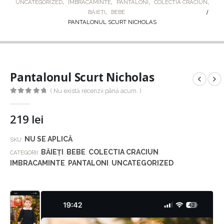
UNCATEGORIZED
,
IMBRACAMINTE
,
PANTALONI
,
COLECTIA CRACIUN
,
BĂIEȚI
,
BEBE
PANTALONUL SCURT NICHOLAS
Pantalonul Scurt Nicholas
( Nu există recenzii până acum. )
0
out of 5
219
lei
NU SE APLICĂ
SKU:
BĂIEȚI
BEBE
COLECTIA CRACIUN
CATEGORII:
,
,
,
IMBRACAMINTE
PANTALONI
UNCATEGORIZED
,
,