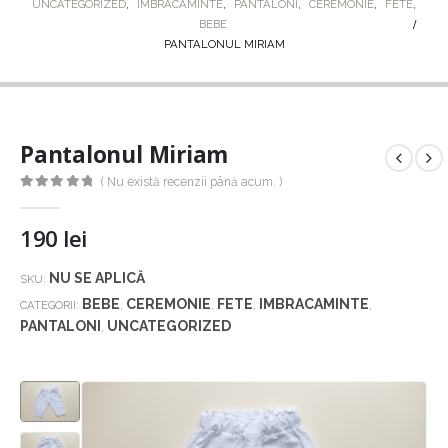
UNCATEGORIZED
,
IMBRACAMINTE
,
PANTALONI
,
CEREMONIE
,
FETE
,
BEBE
PANTALONUL MIRIAM
Pantalonul Miriam
( Nu există recenzii până acum. )
0
out of 5
190
lei
NU SE APLICĂ
SKU:
BEBE
CEREMONIE
FETE
IMBRACAMINTE
CATEGORII:
,
,
,
,
PANTALONI
UNCATEGORIZED
,