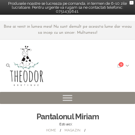
X
Produsele noastre se lucreaza pe comanda, in termen de 6-10 zile
lucratoare. Pentru urgente va rugam sa ne contactati telefonic:
0751439841.
Bine ai venit in lumea mea! Nu sunt demult pe aceasta lume dar vreau
sa incep cu un sincer: Multumesc!
0
Pantalonul Miriam
Esti aici:
HOME
MAGAZIN