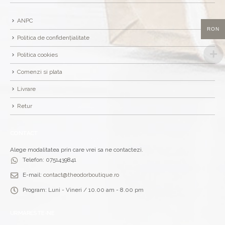
ANPC
RON
Politica de confidențialitate
Politica cookies
Comenzi si plata
Livrare
Retur
CONTACT
Alege modalitatea prin care vrei sa ne contactezi.
Telefon:
0751439841
E-mail:
contact@theodorboutique.ro
Program:
Luni - Vineri / 10.00 am - 8.00 pm
URMARESTE-NE