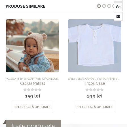
PRODUSE SIMILARE
,
PANTALONI
ACCESORII
,
SETURI
,
IMBRACAMINTE
,
UNCATEGORIZED
,
UNCATEGORIZED
BĂIEȚI
,
BEBE
,
CAMASI
,
IMBRACAMINTE
,
UNCAT
Caciula Mathias
Tricou Caise
0
out of 5
0
out of 5
159
lei
199
lei
SELECTEAZĂ OPȚIUNILE
SELECTEAZĂ OPȚIUNILE
toate produsele