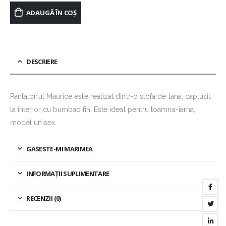
ADAUGĂ ÎN COȘ
DESCRIERE
Pantalonul Maurice este realizat dintr-o stofa de lana, captusit
la interior cu bumbac fin. Este ideal pentru toamna-iarna,
model unisex.
GASESTE-MI MARIMEA
INFORMAȚII SUPLIMENTARE
RECENZII (0)