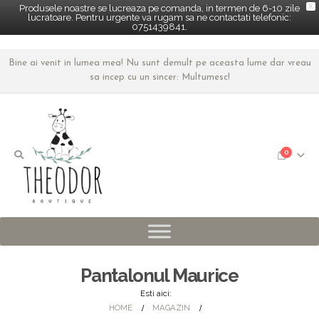
X
Produsele noastre se lucreaza pe comanda, in termen de 6-10 zile
lucratoare. Pentru urgente va rugam sa ne contactati telefonic:
0751439841.
Bine ai venit in lumea mea! Nu sunt demult pe aceasta lume dar vreau
sa incep cu un sincer: Multumesc!
0
Pantalonul Maurice
Esti aici:
HOME
MAGAZIN