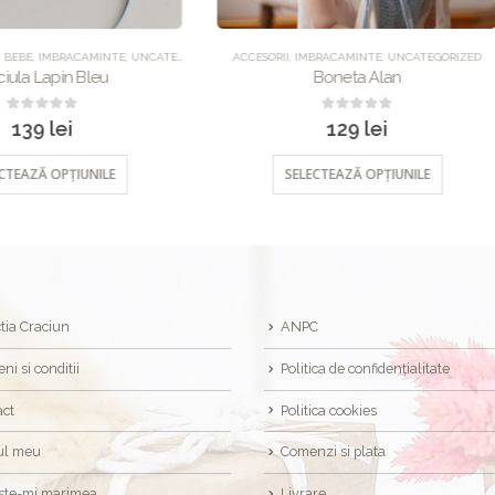
ORII
,
IMBRACAMINTE
,
UNCATEGORIZED
UNCATEGORIZED
,
IMBRACAMINTE
,
PAN
Boneta Alan
Pantalonul Teddy
0
out of 5
0
out of 5
129
lei
189
lei
SELECTEAZĂ OPȚIUNILE
SELECTEAZĂ OPȚIUNILE
tia Craciun
ANPC
ni si conditii
Politica de confidențialitate
act
Politica cookies
ul meu
Comenzi si plata
ste-mi marimea
Livrare