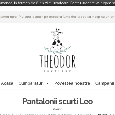
manda, in termen de 6-10 zile lucratoare. Pentru urgente va rugam sa 
n lumea mea! Nu sunt demult pe aceasta lume dar vreau sa incep cu un si
Acasa
Cumparaturi
Povestea noastra
Campanii
Pantalonii scurti Leo
Esti aici: