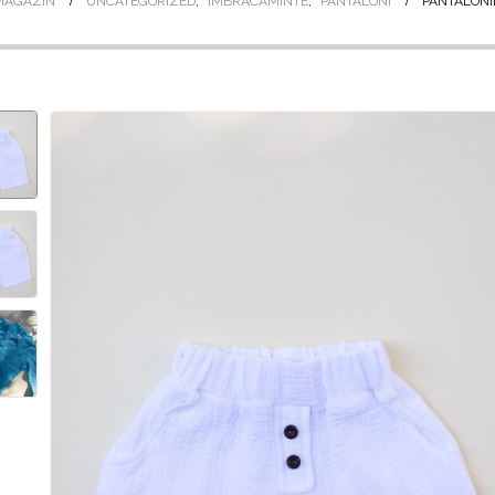
MAGAZIN
UNCATEGORIZED
,
IMBRACAMINTE
,
PANTALONI
PANTALONII