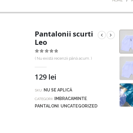
HOME
Pantalonii scurti
Leo
0
out of 5
( Nu există recenzii până acum. )
129
lei
NU SE APLICĂ
SKU:
IMBRACAMINTE
CATEGORII:
,
PANTALONI
UNCATEGORIZED
,