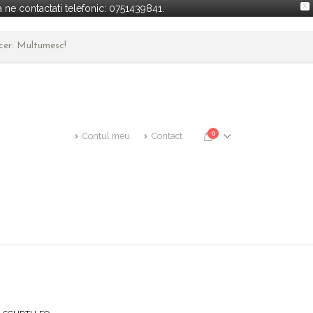
X
ne contactati telefonic: 0751439841.
ncer: Multumesc!
0
Contul meu
Contact