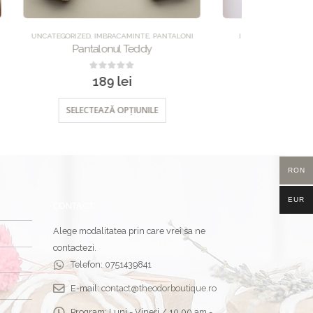
TALONI
IMBRACAMINTE
,
ROCHII
,
UNCATEGORIZED
CAMASI
,
IMB
Rochia Eleonor
0
out of 5
350
lei
SELECTEAZĂ OPȚIUNILE
SEL
RON
EUR
CONTACT
Alege modalitatea prin care vrei sa ne
contactezi.
Telefon:
0751439841
E-mail:
contact@theodorboutique.ro
Program:
Luni - Vineri / 10.00 am -