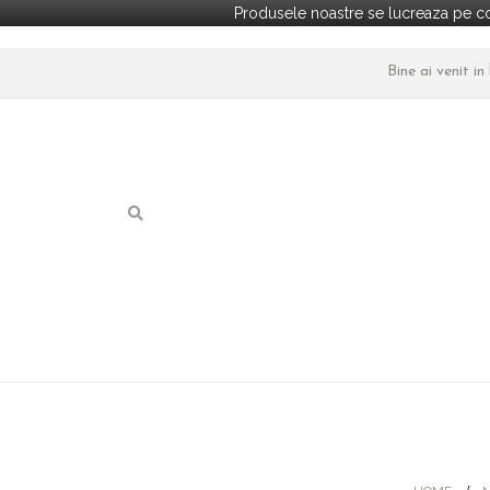
Produsele noastre se lucreaza pe co
Bine ai venit i