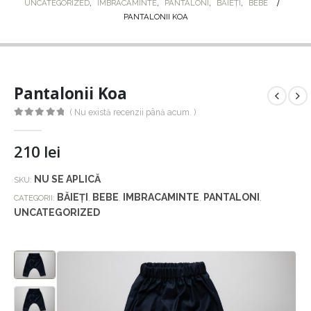
UNCATEGORIZED
,
IMBRACAMINTE
,
PANTALONI
,
BĂIEȚI
,
BEBE
PANTALONII KOA
Pantalonii Koa
( Nu există recenzii până acum. )
0
out of 5
210
lei
NU SE APLICĂ
SKU:
BĂIEȚI
BEBE
IMBRACAMINTE
PANTALONI
CATEGORII:
,
,
,
,
UNCATEGORIZED