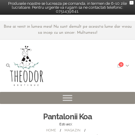
X
Produsele noastre se lucreaza pe comanda, in termen de 6-10 zile
lucratoare. Pentru urgente va rugam sa ne contactati telefonic:
0751439841.
Bine ai venit in lumea mea! Nu sunt demult pe aceasta lume dar vreau
sa incep cu un sincer: Multumesc!
0
Pantalonii Koa
Esti aici:
HOME
MAGAZIN