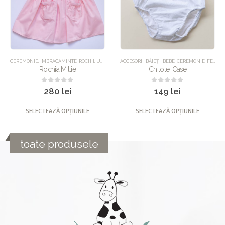
STOC EPUIZAT
ACCESORII
,
BĂIEȚI
,
BEBE
,
CEREMONIE
,
FETE
,
IMBRACAMINTE
UNCATEGORIZED
,
UNCATEGORIZED
,
IMBRACAMINTE
,
ROCHII
Chilotei Case
Rochia Eleonor
0
out of 5
0
out of 5
149
lei
350
lei
SELECTEAZĂ OPȚIUNILE
SELECTEAZĂ OPȚIUNILE
toate produsele