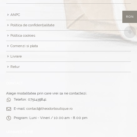
ANPC
RON
Politica de confidențialitate
Politica cookies
Comenzi si plata
Livrare
Retur
CONTACT
Alege modalitatea prin care vrei sa ne contactezi.
Telefon:
0751439841
E-mail:
contact@theodorboutique.ro
Program:
Luni - Vineri / 10.00 am - 8.00 pm
URMARESTE-NE