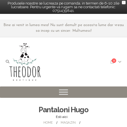
X
Produsele noastre se lucreaza pe comanda, in termen de 6-10 zile
lucratoare. Pentru urgente va rugam sa ne contactati telefonic:
0751439841.
Bine ai venit in lumea mea! Nu sunt demult pe aceasta lume dar vreau
sa incep cu un sincer: Multumesc!
0
Pantaloni Hugo
Esti aici:
HOME
MAGAZIN