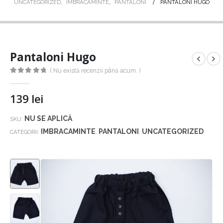
UNCATEGORIZED
,
IMBRACAMINTE
,
PANTALONI
PANTALONI HUGO
Pantaloni Hugo
( Nu există recenzii până acum. )
0
out of 5
139
lei
NU SE APLICĂ
SKU:
IMBRACAMINTE
PANTALONI
UNCATEGORIZED
CATEGORII:
,
,