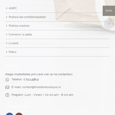
ANPC
RON
Politica de confidențialitate
Politica cookies
Comenzi si plata
Livrare
Retur
CONTACT
Alege modalitatea prin care vrei sa ne contactezi.
Telefon:
0751439841
E-mail:
contact@theodorboutique.ro
Program:
Luni - Vineri / 10.00 am - 8.00 pm
URMARESTE-NE