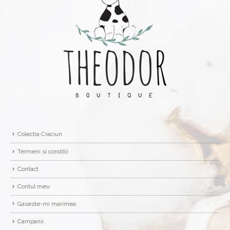
Colectia Craciun
Termeni si conditii
Contact
Contul meu
Gaseste-mi marimea
Campanii