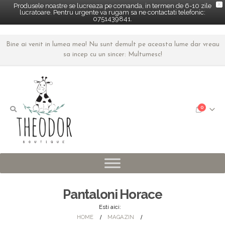
X
Produsele noastre se lucreaza pe comanda, in termen de 6-10 zile
lucratoare. Pentru urgente va rugam sa ne contactati telefonic:
0751439841.
Bine ai venit in lumea mea! Nu sunt demult pe aceasta lume dar vreau
sa incep cu un sincer: Multumesc!
0
Pantaloni Horace
Esti aici:
HOME
MAGAZIN