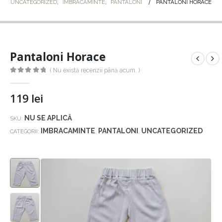
UNCATEGORIZED
,
IMBRACAMINTE
,
PANTALONI
PANTALONI HORACE
Pantaloni Horace
( Nu există recenzii până acum. )
0
out of 5
119
lei
NU SE APLICĂ
SKU:
IMBRACAMINTE
PANTALONI
UNCATEGORIZED
CATEGORII:
,
,