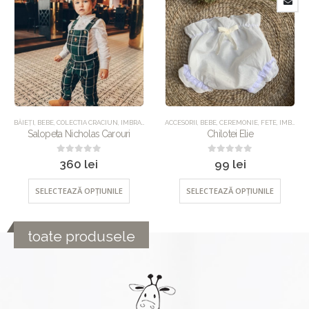
TEGORIZED
ACCESORII
,
SALOPETE
,
BEBE
,
UNCATEGORIZED
,
CEREMONIE
,
FETE
,
IMBRACAMINTE
ACCESORII
,
UNCATEGORIZED
,
BEBE
,
CEREMONIE
,
FETE
,
IMBRACAMINTE
Chilotei Elie
Boneta Adonia
0
out of 5
0
out of 5
99
lei
199
lei
SELECTEAZĂ OPȚIUNILE
SELECTEAZĂ OPȚIUNILE
toate produsele