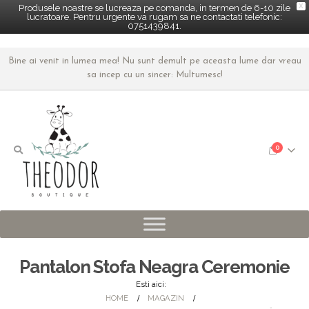
X
Produsele noastre se lucreaza pe comanda, in termen de 6-10 zile
lucratoare. Pentru urgente va rugam sa ne contactati telefonic:
0751439841.
Bine ai venit in lumea mea! Nu sunt demult pe aceasta lume dar vreau
sa incep cu un sincer: Multumesc!
0
Pantalon Stofa Neagra Ceremonie
Esti aici:
HOME
MAGAZIN