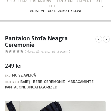
UNCATEGORIZED
,
IMBRACAMINTE
,
PANTALONI
,
CEREMONIE
,
BĂIEȚI
,
BEBE
PANTALON STOFA NEAGRA CEREMONIE
Pantalon Stofa Neagra
Ceremonie
( Nu există recenzii până acum. )
0
out of 5
249
lei
NU SE APLICĂ
SKU:
BĂIEȚI
BEBE
CEREMONIE
IMBRACAMINTE
CATEGORII:
,
,
,
,
PANTALONI
UNCATEGORIZED
,