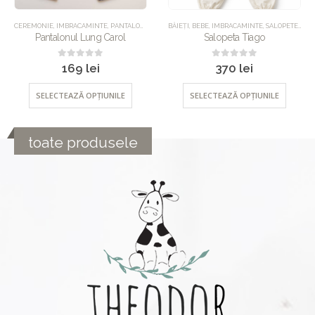
UNCATEGORIZED
CEREMONIE
,
IMBRACAMINTE
,
PANTALONI
,
UNCATEGORIZED
BĂIEȚI
,
BEBE
,
IMBRACAMINTE
,
SALOPETE
,
UNC
Pantalonul Lung Carol
Salopeta Tiago
0
out of 5
0
out of 5
169
lei
370
lei
SELECTEAZĂ OPȚIUNILE
SELECTEAZĂ OPȚIUNILE
toate produsele