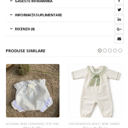
GASESTE-MI MARIMEA
INFORMAȚII SUPLIMENTARE
RECENZII (0)
PRODUSE SIMILARE
ACCESORII
,
BEBE
,
CEREMONIE
,
FETE
,
IMBRACAMINTE
UNCATEGORIZED
,
UNCATEGORIZED
,
BĂIEȚI
,
BEBE
,
IMBRACAMINTE