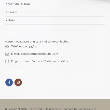
Comenzi si plata
Livrare
Retur
CONTACT
Alege modalitatea prin care vrei sa ne contactezi.
Telefon:
0751439841
E-mail:
contact@theodorboutique.ro
Program:
Luni - Vineri / 10.00 am - 8.00 pm
URMARESTE-NE
© Copyright 2020. Toate drepturile rezervate. Powered by:
webinspire.ro