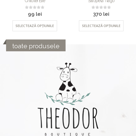
Chilotei Elie
Salopeta Tiago
0
out of 5
0
out of 5
99
lei
370
lei
SELECTEAZĂ OPȚIUNILE
SELECTEAZĂ OPȚIUNILE
toate produsele