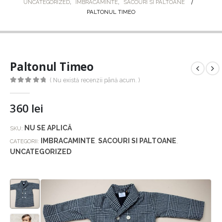
UNCATEGORIZED
,
IMBRACAMINTE
,
SACOURI SI PALTOANE
PALTONUL TIMEO
Paltonul Timeo
( Nu există recenzii până acum. )
0
out of 5
360
lei
NU SE APLICĂ
SKU:
IMBRACAMINTE
SACOURI SI PALTOANE
CATEGORII:
,
,
UNCATEGORIZED