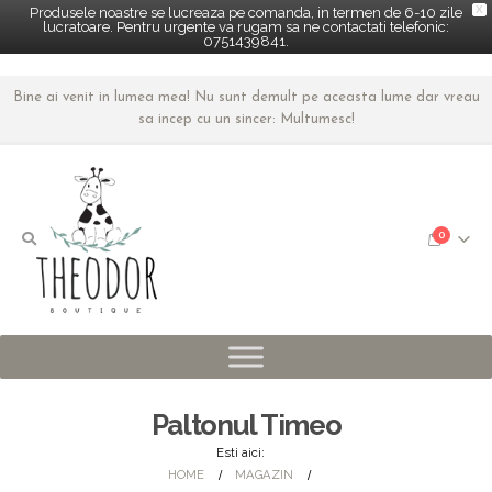
X
Produsele noastre se lucreaza pe comanda, in termen de 6-10 zile
lucratoare. Pentru urgente va rugam sa ne contactati telefonic:
0751439841.
Bine ai venit in lumea mea! Nu sunt demult pe aceasta lume dar vreau
sa incep cu un sincer: Multumesc!
0
Paltonul Timeo
Esti aici:
HOME
MAGAZIN