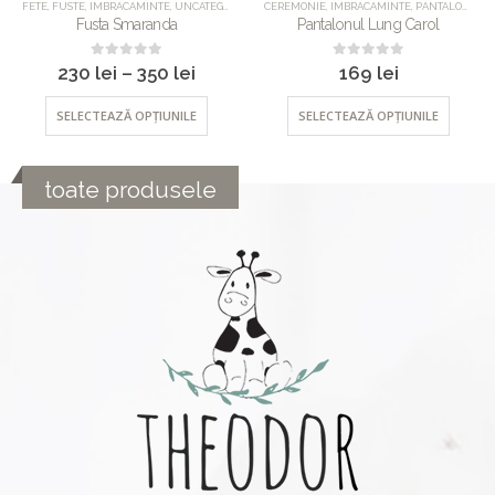
E
NCATEGORIZED
,
SETURI
FETE
,
FUSTE
,
IMBRACAMINTE
,
UNCATEGORIZED
CEREMONIE
,
IMBRACAMINTE
,
PANTALONI
,
UN
Fusta Smaranda
Pantalonul Lung Carol
0
out of 5
0
out of 5
230
lei
–
350
lei
169
lei
SELECTEAZĂ OPȚIUNILE
SELECTEAZĂ OPȚIUNILE
toate produsele