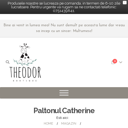
X
Produsele noastre se lucreaza pe comanda, in termen de 6-10 zile
lucratoare. Pentru urgente va rugam sa ne contactati telefonic:
0751439841.
Bine ai venit in lumea mea! Nu sunt demult pe aceasta lume dar vreau
sa incep cu un sincer: Multumesc!
0
Paltonul Catherine
Esti aici:
HOME
MAGAZIN