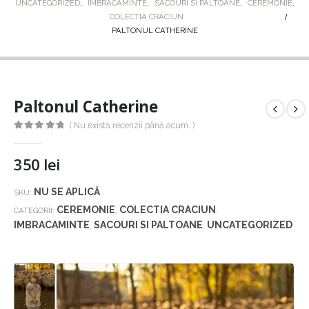
UNCATEGORIZED
,
IMBRACAMINTE
,
SACOURI SI PALTOANE
,
CEREMONIE
,
COLECTIA CRACIUN
PALTONUL CATHERINE
Paltonul Catherine
( Nu există recenzii până acum. )
0
out of 5
350
lei
NU SE APLICĂ
SKU:
CEREMONIE
COLECTIA CRACIUN
CATEGORII:
,
,
IMBRACAMINTE
SACOURI SI PALTOANE
UNCATEGORIZED
,
,