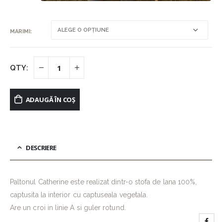
MARIMI
ADAUGĂ ÎN COȘ
DESCRIERE
Paltonul Catherine este realizat dintr-o stofa de lana 100%,
captusita la interior cu captuseala vegetala.
Are un croi in linie A si guler rotund.