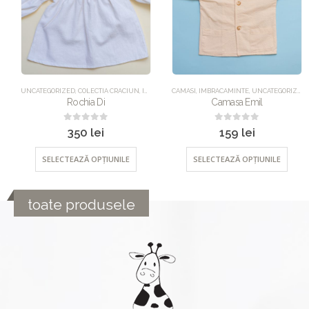
NCATEGORIZED
UNCATEGORIZED
,
COLECTIA CRACIUN
,
IMBRACAMINTE
CAMASI
,
ROCHII
,
IMBRACAMINTE
,
UNCATEGORIZED
Rochia Di
Camasa Emil
0
out of 5
0
out of 5
350
lei
159
lei
SELECTEAZĂ OPȚIUNILE
SELECTEAZĂ OPȚIUNILE
toate produsele