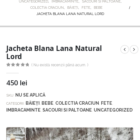
UNCATEGORIZED
,
IMBRACAMINTE
,
SACOURI SI PALTOANE
,
COLECTIA CRACIUN
,
BĂIEȚI
,
FETE
,
BEBE
JACHETA BLANA LANA NATURAL LORD
Jacheta Blana Lana Natural
Lord
( Nu există recenzii până acum. )
0
out of 5
450
lei
NU SE APLICĂ
SKU:
BĂIEȚI
BEBE
COLECTIA CRACIUN
FETE
CATEGORII:
,
,
,
,
IMBRACAMINTE
SACOURI SI PALTOANE
UNCATEGORIZED
,
,