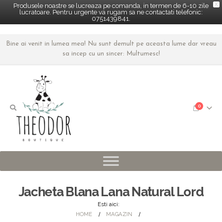
X
Produsele noastre se lucreaza pe comanda, in termen de 6-10 zile
lucratoare. Pentru urgente va rugam sa ne contactati telefonic:
0751439841.
Bine ai venit in lumea mea! Nu sunt demult pe aceasta lume dar vreau
sa incep cu un sincer: Multumesc!
0
Jacheta Blana Lana Natural Lord
Esti aici:
HOME
MAGAZIN