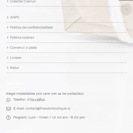
Colectia Craciun
ANPC
Politica de confidențialitate
Politica cookies
Comenzi si plata
Livrare
Retur
CONTACT
Alege modalitatea prin care vrei sa ne contactezi.
Telefon:
0751439841
E-mail:
contact@theodorboutique.ro
Program:
Luni - Vineri / 10.00 am - 8.00 pm
URMARESTE-NE