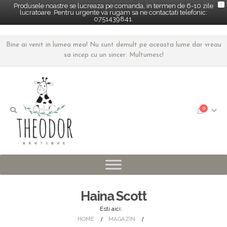
X
Produsele noastre se lucreaza pe comanda, in termen de 6-10 zile
lucratoare. Pentru urgente va rugam sa ne contactati telefonic:
0751439841.
Bine ai venit in lumea mea! Nu sunt demult pe aceasta lume dar vreau
sa incep cu un sincer: Multumesc!
0
Haina Scott
Esti aici:
HOME
MAGAZIN