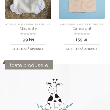
ACCESORII
,
BEBE
,
CEREMONIE
,
FETE
,
IMBRACAMINTE
CAMASI
,
UNCATEGORIZED
,
IMBRACAMINTE
,
UNCATEGORIZED
Chilotei Elie
Camasa Emil
0
out of 5
0
out of 5
99
lei
159
lei
SELECTEAZĂ OPȚIUNILE
SELECTEAZĂ OPȚIUNILE
toate produsele