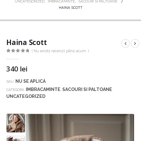
UNCATEGORIZED
,
IMBRACAMINTE
,
SACOURI SI PALTOANE
HAINA SCOTT
Haina Scott
( Nu există recenzii până acum. )
0
out of 5
340
lei
NU SE APLICĂ
SKU:
IMBRACAMINTE
SACOURI SI PALTOANE
CATEGORII:
,
,
UNCATEGORIZED