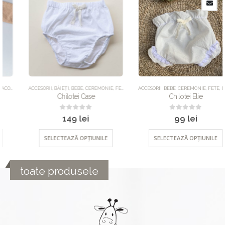
ACCESORII
,
BĂIEȚI
,
BEBE
,
CEREMONIE
,
FETE
,
IMBRACAMINTE
ACCESORII
,
BEBE
,
UNCATEGORIZED
,
CEREMONIE
,
FETE
,
IMBRACAMINTE
Chilotei Case
Chilotei Elie
0
out of 5
0
out of 5
149
lei
99
lei
SELECTEAZĂ OPȚIUNILE
SELECTEAZĂ OPȚIUNILE
toate produsele