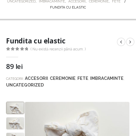
UNCATEGORIZED
,
IMBRACAMINTE
,
ACCESORII
,
CEREMONIE
,
FETE
FUNDITA CU ELASTIC
Fundita cu elastic
( Nu există recenzii până acum. )
0
out of 5
89
lei
ACCESORII
CEREMONIE
FETE
IMBRACAMINTE
CATEGORII:
,
,
,
,
UNCATEGORIZED