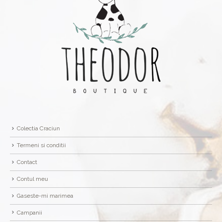
Colectia Craciun
Termeni si conditii
Contact
Contul meu
Gaseste-mi marimea
Campanii