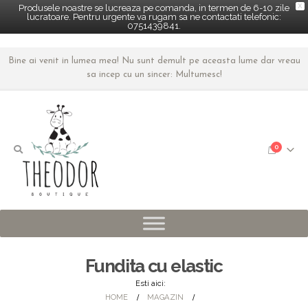
X
Produsele noastre se lucreaza pe comanda, in termen de 6-10 zile
lucratoare. Pentru urgente va rugam sa ne contactati telefonic:
0751439841.
Bine ai venit in lumea mea! Nu sunt demult pe aceasta lume dar vreau
sa incep cu un sincer: Multumesc!
0
Fundita cu elastic
Esti aici:
HOME
MAGAZIN