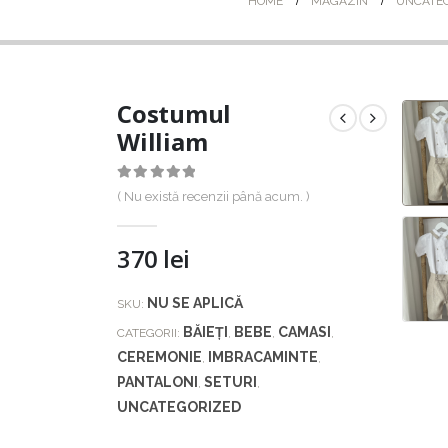
HOME
MAGAZIN
UNCATE
Costumul
William
0
out of 5
( Nu există recenzii până acum. )
370
lei
NU SE APLICĂ
SKU:
BĂIEȚI
BEBE
CAMASI
CATEGORII:
,
,
,
CEREMONIE
IMBRACAMINTE
,
,
PANTALONI
SETURI
,
,
UNCATEGORIZED