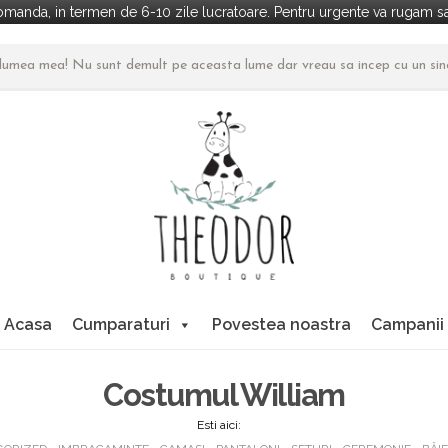
manda, in termen de 6-10 zile lucratoare. Pentru urgente va rugam sa 
n lumea mea! Nu sunt demult pe aceasta lume dar vreau sa incep cu un si
Acasa
Cumparaturi
Povestea noastra
Campanii
Costumul William
Esti aici: