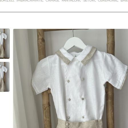
GORIZED
,
IMBRACAMINTE
,
CAMASI
,
PANTALONI
,
SETURI
,
CEREMONIE
,
BĂIE