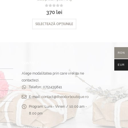
0
out of 5
320
lei
SELECTEAZĂ OPȚIUNILE
SEL
RON
CONTACT
EUR
Alege modalitatea prin care vrei sa ne
contactezi.
Telefon:
0751439841
E-mail:
contact@theodorboutique.ro
Program:
Luni - Vineri / 10.00 am -
8.00 pm
URMARESTE-NE