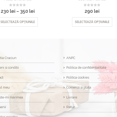
0
out of 5
0
out of 5
290
lei
370
lei
SELECTEAZĂ OPȚIUNILE
SELECTEAZĂ OPȚIUNILE
tia Craciun
ANPC
ni si conditii
Politica de confidențialitate
act
Politica cookies
ul meu
Comenzi si plata
ste-mi marimea
Livrare
anii
Retur
tea noastra