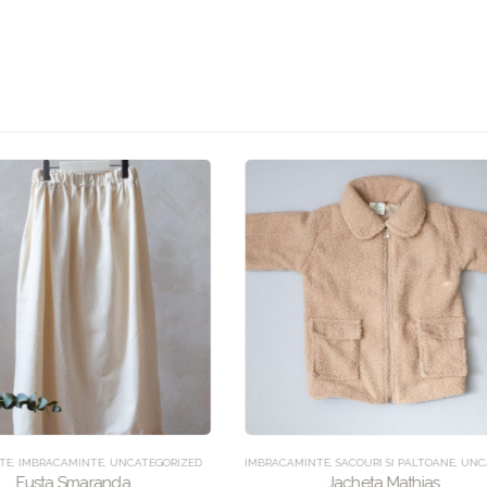
AMINTE
,
SACOURI SI PALTOANE
,
UNCATEGORIZED
BĂIEȚI
,
BEBE
,
BODY-URI
,
CEREMONIE
,
FETE
Jacheta Mathias
Salopeta Kylian bej