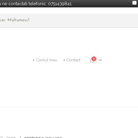
X
ne contactati telefonic: 0751439841.
ncer: Multumesc!
0
Contul meu
Contact