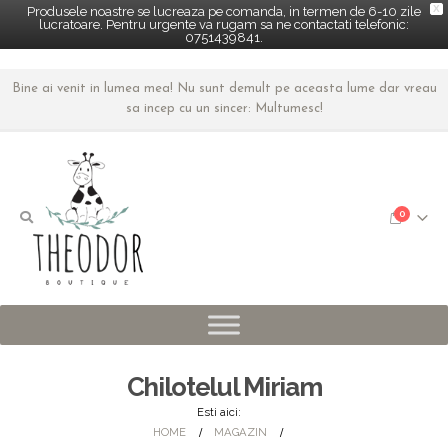
X
Produsele noastre se lucreaza pe comanda, in termen de 6-10 zile
lucratoare. Pentru urgente va rugam sa ne contactati telefonic:
0751439841.
Bine ai venit in lumea mea! Nu sunt demult pe aceasta lume dar vreau
sa incep cu un sincer: Multumesc!
0
Chilotelul Miriam
Esti aici:
HOME
MAGAZIN