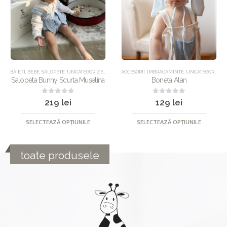
ACCESORII
,
IMBRACAMINTE
,
UNCATEGORIZED
BĂIEȚI
,
BEBE
,
IMBRACAMINTE
,
PANTALONI
,
UN
Boneta Alan
Pantalonii Cesaire
0
out of 5
0
out of 5
129
lei
189
lei
SELECTEAZĂ OPȚIUNILE
SELECTEAZĂ OPȚIUNILE
toate produsele