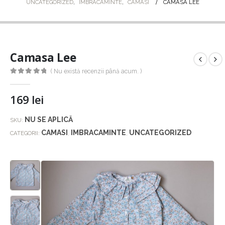
UNCATEGORIZED
,
IMBRACAMINTE
,
CAMASI
CAMASA LEE
Camasa Lee
( Nu există recenzii până acum. )
0
out of 5
169
lei
NU SE APLICĂ
SKU:
CAMASI
IMBRACAMINTE
UNCATEGORIZED
CATEGORII:
,
,