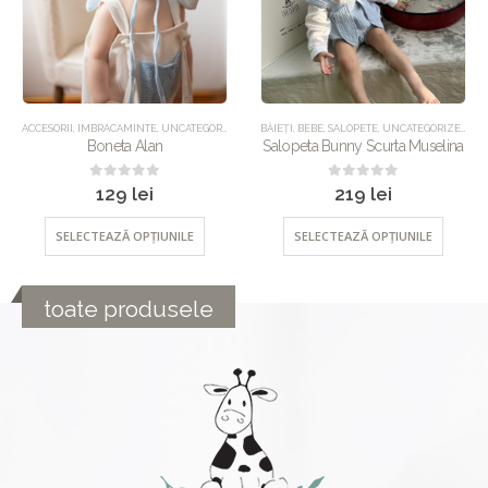
UNCATEGORIZED
ACCESORII
,
IMBRACAMINTE
,
UNCATEGORIZED
BĂIEȚI
,
BEBE
,
SALOPETE
,
UNCATEGORIZED
Boneta Alan
Salopeta Bunny Scurta Muselina
0
out of 5
0
out of 5
129
lei
219
lei
SELECTEAZĂ OPȚIUNILE
SELECTEAZĂ OPȚIUNILE
toate produsele