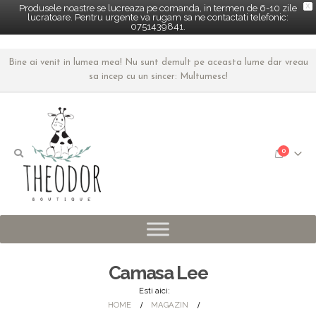
X
Produsele noastre se lucreaza pe comanda, in termen de 6-10 zile
lucratoare. Pentru urgente va rugam sa ne contactati telefonic:
0751439841.
Bine ai venit in lumea mea! Nu sunt demult pe aceasta lume dar vreau
sa incep cu un sincer: Multumesc!
0
Camasa Lee
Esti aici:
HOME
MAGAZIN