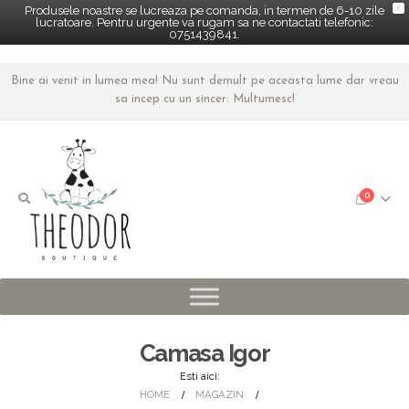
X
Produsele noastre se lucreaza pe comanda, in termen de 6-10 zile
lucratoare. Pentru urgente va rugam sa ne contactati telefonic:
0751439841.
Bine ai venit in lumea mea! Nu sunt demult pe aceasta lume dar vreau
sa incep cu un sincer: Multumesc!
0
Camasa Igor
Esti aici:
HOME
MAGAZIN