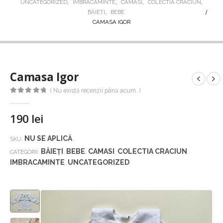
UNCATEGORIZED
,
IMBRACAMINTE
,
CAMASI
,
COLECTIA CRACIUN
,
BĂIEȚI
,
BEBE
CAMASA IGOR
Camasa Igor
( Nu există recenzii până acum. )
0
out of 5
190
lei
NU SE APLICĂ
SKU:
BĂIEȚI
BEBE
CAMASI
COLECTIA CRACIUN
CATEGORII:
,
,
,
,
IMBRACAMINTE
UNCATEGORIZED
,