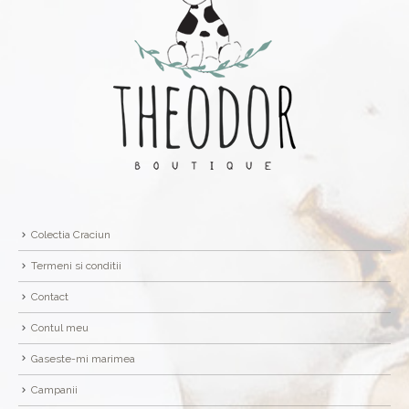
Colectia Craciun
Termeni si conditii
Contact
Contul meu
Gaseste-mi marimea
Campanii