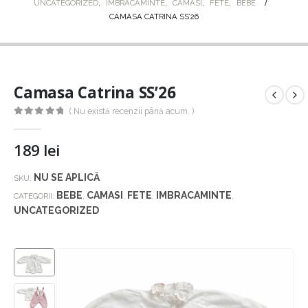
UNCATEGORIZED
,
IMBRACAMINTE
,
CAMASI
,
FETE
,
BEBE
CAMASA CATRINA SS’26
Camasa Catrina SS’26
( Nu există recenzii până acum. )
0
out of 5
189
lei
NU SE APLICĂ
SKU:
BEBE
CAMASI
FETE
IMBRACAMINTE
CATEGORII:
,
,
,
,
UNCATEGORIZED