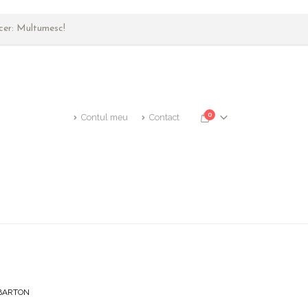
ncer: Multumesc!
0
Contul meu
Contact
BARTON