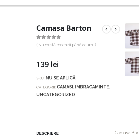
Camasa Barton
0
out of 5
( Nu există recenzii până acum. )
139
lei
NU SE APLICĂ
SKU:
CAMASI
IMBRACAMINTE
CATEGORII:
,
,
UNCATEGORIZED
Camasa Barto
DESCRIERE