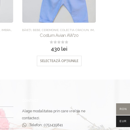
CIUN
,
IMBRACAMINTE
UNCATEGORIZED
,
SALOPETE
,
SETURI
,
IMBRACAMINTE
,
UNCATEGORIZED
,
PANTALONI
UNCATEGORIZED
Pantalonul Teddy
0
out of 5
189
lei
SELECTEAZĂ OPȚIUNILE
SEL
CONTACT
RON
Alege modalitatea prin care vrei sa ne
contactezi.
EUR
Telefon:
0751439841