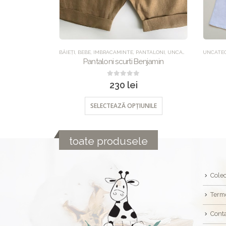
NTALONI
,
UNCATEGORIZED
UNCATEGORIZED
,
COLECTIA CRACIUN
,
IMBRACAMINTE
,
ROCHII
BĂIEȚI
,
B
enjamin
Rochia Di
0
out of 5
350
lei
NILE
SELECTEAZĂ OPȚIUNILE
toate produsele
Colec
Terme
Cont