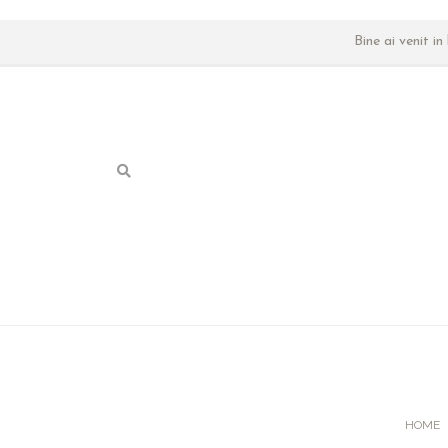
Bine ai venit i
HOME