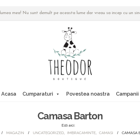
n lumea mea! Nu sunt demult pe aceasta lume dar vreau sa incep cu un si
Acasa
Cumparaturi
Povestea noastra
Campanii
Camasa Barton
Esti aici:
MAGAZIN
UNCATEGORIZED
,
IMBRACAMINTE
,
CAMASI
CAMASA 