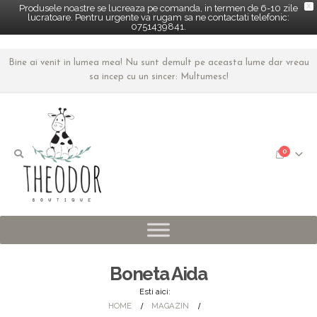
X
Produsele noastre se lucreaza pe comanda, in termen de 6-10 zile
lucratoare. Pentru urgente va rugam sa ne contactati telefonic:
0751439841.
Bine ai venit in lumea mea! Nu sunt demult pe aceasta lume dar vreau
sa incep cu un sincer: Multumesc!
0
Boneta Aida
Esti aici:
HOME
MAGAZIN