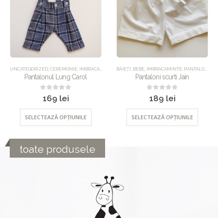
,
BĂIEȚI
PANTALONI
,
BEBE
,
IMBRACAMINTE
,
PANTALONI
,
UNCATEGORIZED
ACCESORII
,
CEREMONIE
,
IMBRACAMINTE
,
UNC
Pantaloni scurti Jain
Boneta Millie
0
out of 5
0
out of 5
189
lei
89
lei
SELECTEAZĂ OPȚIUNILE
SELECTEAZĂ OPȚIUNILE
toate produsele