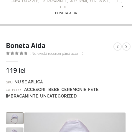
UNCATEGORIZED
,
IMBRACAMINTE
,
ACCESORII
,
CEREMONIE
,
FETE
,
BEBE
BONETA AIDA
Boneta Aida
( Nu există recenzii până acum. )
0
out of 5
119
lei
NU SE APLICĂ
SKU:
ACCESORII
BEBE
CEREMONIE
FETE
CATEGORII:
,
,
,
,
IMBRACAMINTE
UNCATEGORIZED
,