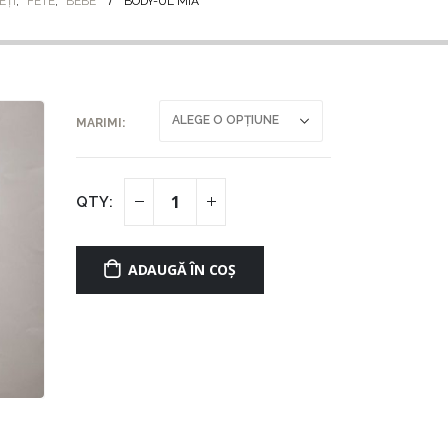
EȚI
,
FETE
,
BEBE
BODY-UL MIA
MARIMI
ADAUGĂ ÎN COȘ