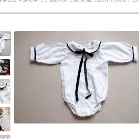
GORIZED
,
IMBRACAMINTE
,
BODY-URI
,
CEREMONIE
,
COLECTIA CRACIUN
,
BĂI