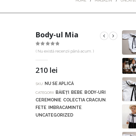
HOME
MAGAZIN
UNCATE
Body-ul Mia
0
out of 5
( Nu există recenzii până acum. )
210
lei
NU SE APLICĂ
SKU:
BĂIEȚI
BEBE
BODY-URI
CATEGORII:
,
,
,
CEREMONIE
COLECTIA CRACIUN
,
,
FETE
IMBRACAMINTE
,
,
UNCATEGORIZED