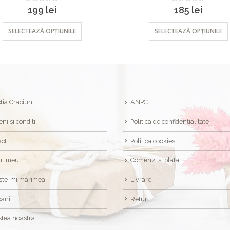
0
out of 5
0
out of 5
199
lei
185
lei
SELECTEAZĂ OPȚIUNILE
SELECTEAZĂ OPȚIUNILE
tia Craciun
ANPC
ni si conditii
Politica de confidențialitate
act
Politica cookies
ul meu
Comenzi si plata
ste-mi marimea
Livrare
anii
Retur
tea noastra