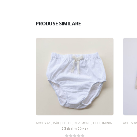
PRODUSE SIMILARE
NCATEGORIZED
ACCESORII
,
BĂIEȚI
,
BEBE
,
CEREMONIE
,
FETE
,
IMBRACAMINTE
ACCESORI
,
UNCA
da
Chilotei Case