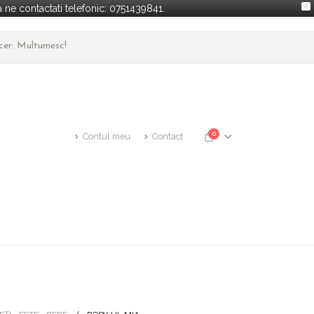
X
ne contactati telefonic: 0751439841.
ncer: Multumesc!
0
Contul meu
Contact