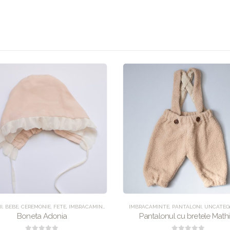
I
TEGORIZED
,
BEBE
,
CEREMONIE
,
FETE
,
IMBRACAMINTE
,
UNCATEGORIZED
IMBRACAMINTE
,
PANTALONI
,
UNCATEG
Boneta Adonia
Pantalonul cu bretele Math