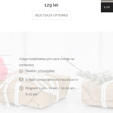
0
out of 5
129
lei
EUR
SELECTEAZĂ OPȚIUNILE
SEL
CONTACT
Alege modalitatea prin care vrei sa ne
contactezi.
Telefon:
0751439841
E-mail:
contact@theodorboutique.ro
Program:
Luni - Vineri / 10.00 am -
8.00 pm
URMARESTE-NE