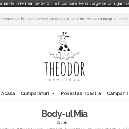
manda, in termen de 6-10 zile lucratoare. Pentru urgente va rugam sa 
n lumea mea! Nu sunt demult pe aceasta lume dar vreau sa incep cu un si
Acasa
Cumparaturi
Povestea noastra
Campanii
Body-ul Mia
Esti aici: