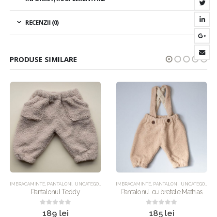
RECENZII (0)
PRODUSE SIMILARE
IMBRACAMINTE
,
PANTALONI
,
UNCATEGORIZED
IMBRACAMINTE
,
PANTALONI
,
UNCATEGORIZED
Pantalonul Teddy
Pantalonul cu bretele Mathias
0
out of 5
0
out of 5
189
lei
185
lei