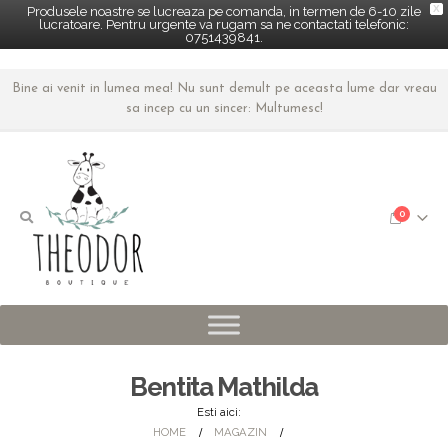
X
Produsele noastre se lucreaza pe comanda, in termen de 6-10 zile
lucratoare. Pentru urgente va rugam sa ne contactati telefonic:
0751439841.
Bine ai venit in lumea mea! Nu sunt demult pe aceasta lume dar vreau
sa incep cu un sincer: Multumesc!
0
Bentita Mathilda
Esti aici:
HOME
MAGAZIN