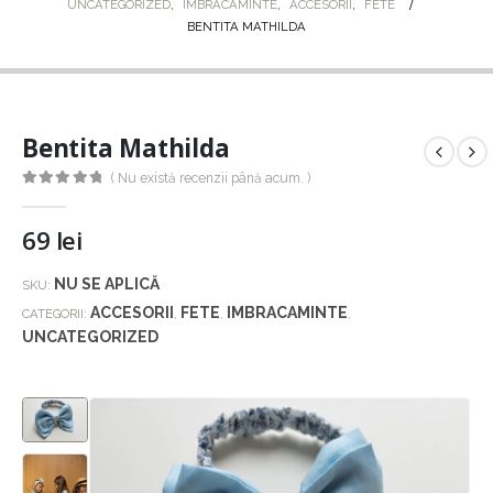
UNCATEGORIZED
,
IMBRACAMINTE
,
ACCESORII
,
FETE
BENTITA MATHILDA
Bentita Mathilda
( Nu există recenzii până acum. )
0
out of 5
69
lei
NU SE APLICĂ
SKU:
ACCESORII
FETE
IMBRACAMINTE
CATEGORII:
,
,
,
UNCATEGORIZED