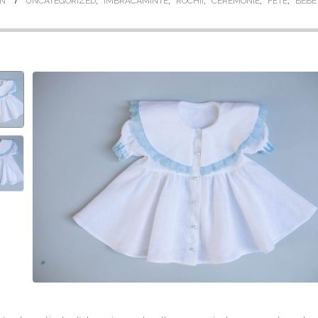
N
UNCATEGORIZED
,
IMBRACAMINTE
,
ROCHII
,
CEREMONIE
,
FETE
,
BEBE