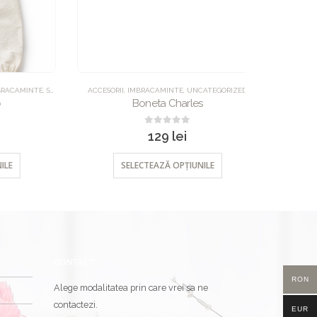
MINTE
,
SALOPETE
ACCESORII
,
IMBRACAMINTE
,
UNCATEGORIZED
BĂIEȚI
,
BEBE
,
CE
Boneta Charles
Cos
0
out of 5
129
lei
SELECTEAZĂ OPȚIUNILE
SEL
CONTACT
RON
Alege modalitatea prin care vrei sa ne
contactezi.
EUR