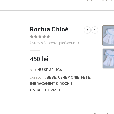
HOME
MAGAZI
Rochia Chloé
0
out of 5
( Nu există recenzii până acum. )
450
lei
NU SE APLICĂ
SKU:
BEBE
CEREMONIE
FETE
CATEGORII:
,
,
,
IMBRACAMINTE
ROCHII
,
,
UNCATEGORIZED