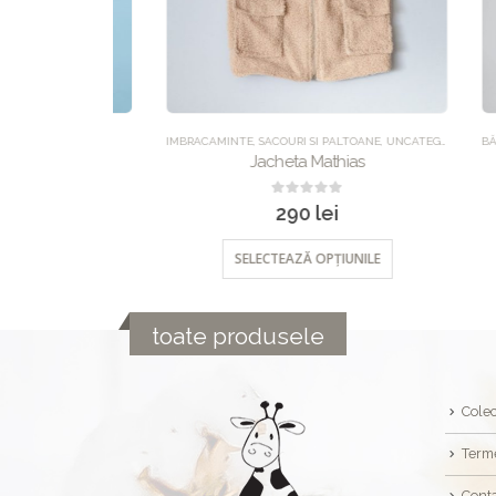
CATEGORIZED
IMBRACAMINTE
,
SACOURI SI PALTOANE
,
UNCATEGORIZED
BĂIEȚI
,
B
l
Jacheta Mathias
0
out of 5
290
lei
NILE
SELECTEAZĂ OPȚIUNILE
toate produsele
Colec
Terme
Cont