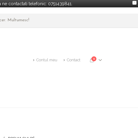
X
ne contactati telefonic: 0751439841.
ncer: Multumesc!
0
Contul meu
Contact