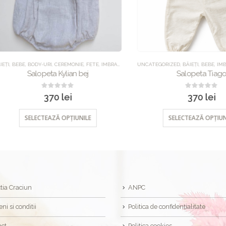
EBE
,
BODY-URI
,
CEREMONIE
,
FETE
,
IMBRACAMINTE
UNCATEGORIZED
,
SALOPETE
,
UNCATEGORIZED
,
BĂIEȚI
,
BEBE
,
IMBRACA
Salopeta Kylian bej
Salopeta Tiago
0
out of 5
0
out of 5
370
lei
370
lei
SELECTEAZĂ OPȚIUNILE
SELECTEAZĂ OPȚIUNILE
tia Craciun
ANPC
ni si conditii
Politica de confidențialitate
act
Politica cookies