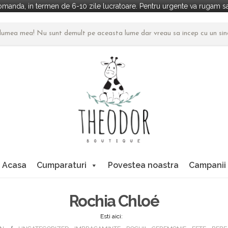
manda, in termen de 6-10 zile lucratoare. Pentru urgente va rugam sa 
n lumea mea! Nu sunt demult pe aceasta lume dar vreau sa incep cu un si
Acasa
Cumparaturi
Povestea noastra
Campanii
Rochia Chloé
Esti aici: